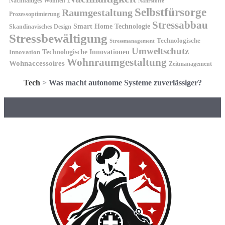
Nachhaltiges Wohnen
Nährstoffe
Selbstfürsorge
Raumgestaltung
Prozessoptimierung
Stressabbau
Smart Home Technologie
Skandinavisches Design
Stressbewältigung
Technologische
Stressmanagement
Umweltschutz
Technologische Innovationen
Innovation
Wohnraumgestaltung
Wohnaccessoires
Zeitmanagement
Tech
>
Was macht autonome Systeme zuverlässiger?