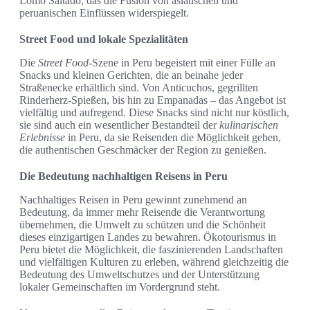
Lomo Saltado, das die Fusion von asiatischen und
peruanischen Einflüssen widerspiegelt.
Street Food und lokale Spezialitäten
Die
Street Food
-Szene in Peru begeistert mit einer Fülle an
Snacks und kleinen Gerichten, die an beinahe jeder
Straßenecke erhältlich sind. Von Anticuchos, gegrillten
Rinderherz-Spießen, bis hin zu Empanadas – das Angebot ist
vielfältig und aufregend. Diese Snacks sind nicht nur köstlich,
sie sind auch ein wesentlicher Bestandteil der
kulinarischen
Erlebnisse
in Peru, da sie Reisenden die Möglichkeit geben,
die authentischen Geschmäcker der Region zu genießen.
Die Bedeutung nachhaltigen Reisens in Peru
Nachhaltiges Reisen in Peru gewinnt zunehmend an
Bedeutung, da immer mehr Reisende die Verantwortung
übernehmen, die Umwelt zu schützen und die Schönheit
dieses einzigartigen Landes zu bewahren. Ökotourismus in
Peru bietet die Möglichkeit, die faszinierenden Landschaften
und vielfältigen Kulturen zu erleben, während gleichzeitig die
Bedeutung des Umweltschutzes und der Unterstützung
lokaler Gemeinschaften im Vordergrund steht.