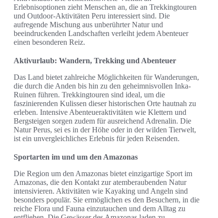
Erlebnisoptionen zieht Menschen an, die an Trekkingtouren
und Outdoor-Aktivitäten Peru interessiert sind. Die
aufregende Mischung aus unberührter Natur und
beeindruckenden Landschaften verleiht jedem Abenteuer
einen besonderen Reiz.
Aktivurlaub: Wandern, Trekking und Abenteuer
Das Land bietet zahlreiche Möglichkeiten für Wanderungen,
die durch die Anden bis hin zu den geheimnisvollen Inka-
Ruinen führen. Trekkingtouren sind ideal, um die
faszinierenden Kulissen dieser historischen Orte hautnah zu
erleben. Intensive Abenteueraktivitäten wie Klettern und
Bergsteigen sorgen zudem für ausreichend Adrenalin. Die
Natur Perus, sei es in der Höhe oder in der wilden Tierwelt,
ist ein unvergleichliches Erlebnis für jeden Reisenden.
Sportarten im und um den Amazonas
Die Region um den Amazonas bietet einzigartige Sport im
Amazonas, die den Kontakt zur atemberaubenden Natur
intensivieren. Aktivitäten wie Kayaking und Angeln sind
besonders populär. Sie ermöglichen es den Besuchern, in die
reiche Flora und Fauna einzutauchen und dem Alltag zu
entfliehen. Die Gewässer des Amazonas laden zu