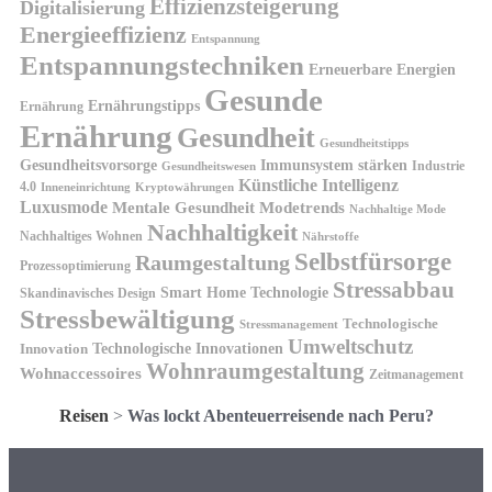
Effizienzsteigerung
Digitalisierung
Energieeffizienz
Entspannung
Entspannungstechniken
Erneuerbare Energien
Gesunde
Ernährungstipps
Ernährung
Ernährung
Gesundheit
Gesundheitstipps
Gesundheitsvorsorge
Immunsystem stärken
Industrie
Gesundheitswesen
Künstliche Intelligenz
4.0
Kryptowährungen
Inneneinrichtung
Luxusmode
Mentale Gesundheit
Modetrends
Nachhaltige Mode
Nachhaltigkeit
Nachhaltiges Wohnen
Nährstoffe
Selbstfürsorge
Raumgestaltung
Prozessoptimierung
Stressabbau
Smart Home Technologie
Skandinavisches Design
Stressbewältigung
Technologische
Stressmanagement
Umweltschutz
Technologische Innovationen
Innovation
Wohnraumgestaltung
Wohnaccessoires
Zeitmanagement
Reisen
>
Was lockt Abenteuerreisende nach Peru?