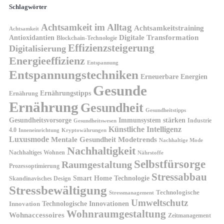
Schlagwörter
Achtsamkeit im Alltag
Achtsamkeitstraining
Achtsamkeit
Antioxidantien
Digitale Transformation
Blockchain-Technologie
Effizienzsteigerung
Digitalisierung
Energieeffizienz
Entspannung
Entspannungstechniken
Erneuerbare Energien
Gesunde
Ernährungstipps
Ernährung
Ernährung
Gesundheit
Gesundheitstipps
Gesundheitsvorsorge
Immunsystem stärken
Industrie
Gesundheitswesen
Künstliche Intelligenz
4.0
Kryptowährungen
Inneneinrichtung
Luxusmode
Mentale Gesundheit
Modetrends
Nachhaltige Mode
Nachhaltigkeit
Nachhaltiges Wohnen
Nährstoffe
Selbstfürsorge
Raumgestaltung
Prozessoptimierung
Stressabbau
Smart Home Technologie
Skandinavisches Design
Stressbewältigung
Technologische
Stressmanagement
Umweltschutz
Technologische Innovationen
Innovation
Wohnraumgestaltung
Wohnaccessoires
Zeitmanagement