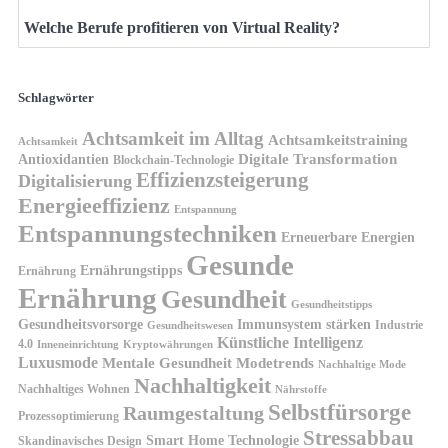
Welche Berufe profitieren von Virtual Reality?
Schlagwörter
Achtsamkeit im Alltag
Achtsamkeitstraining
Achtsamkeit
Antioxidantien
Digitale Transformation
Blockchain-Technologie
Effizienzsteigerung
Digitalisierung
Energieeffizienz
Entspannung
Entspannungstechniken
Erneuerbare Energien
Gesunde
Ernährungstipps
Ernährung
Ernährung
Gesundheit
Gesundheitstipps
Gesundheitsvorsorge
Immunsystem stärken
Industrie
Gesundheitswesen
Künstliche Intelligenz
4.0
Kryptowährungen
Inneneinrichtung
Luxusmode
Mentale Gesundheit
Modetrends
Nachhaltige Mode
Nachhaltigkeit
Nachhaltiges Wohnen
Nährstoffe
Selbstfürsorge
Raumgestaltung
Prozessoptimierung
Stressabbau
Smart Home Technologie
Skandinavisches Design