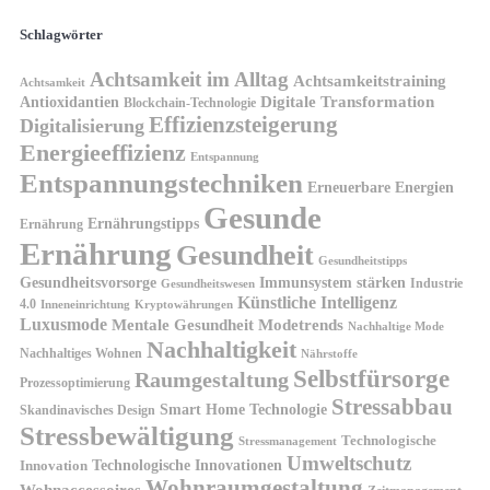
Schlagwörter
Achtsamkeit im Alltag
Achtsamkeitstraining
Achtsamkeit
Antioxidantien
Digitale Transformation
Blockchain-Technologie
Effizienzsteigerung
Digitalisierung
Energieeffizienz
Entspannung
Entspannungstechniken
Erneuerbare Energien
Gesunde
Ernährungstipps
Ernährung
Ernährung
Gesundheit
Gesundheitstipps
Gesundheitsvorsorge
Immunsystem stärken
Industrie
Gesundheitswesen
Künstliche Intelligenz
4.0
Kryptowährungen
Inneneinrichtung
Luxusmode
Mentale Gesundheit
Modetrends
Nachhaltige Mode
Nachhaltigkeit
Nachhaltiges Wohnen
Nährstoffe
Selbstfürsorge
Raumgestaltung
Prozessoptimierung
Stressabbau
Smart Home Technologie
Skandinavisches Design
Stressbewältigung
Technologische
Stressmanagement
Umweltschutz
Technologische Innovationen
Innovation
Wohnraumgestaltung
Wohnaccessoires