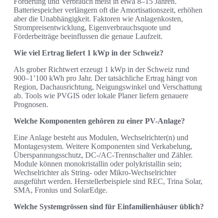
Förderung und Verbrauch meist in etwa 8–15 Jahren.
Batteriespeicher verlängern oft die Amortisationszeit, erhöhen
aber die Unabhängigkeit. Faktoren wie Anlagenkosten,
Strompreisentwicklung, Eigenverbrauchsquote und
Förderbeiträge beeinflussen die genaue Laufzeit.
Wie viel Ertrag liefert 1 kWp in der Schweiz?
Als grober Richtwert erzeugt 1 kWp in der Schweiz rund
900–1’100 kWh pro Jahr. Der tatsächliche Ertrag hängt von
Region, Dachausrichtung, Neigungswinkel und Verschattung
ab. Tools wie PVGIS oder lokale Planer liefern genauere
Prognosen.
Welche Komponenten gehören zu einer PV-Anlage?
Eine Anlage besteht aus Modulen, Wechselrichter(n) und
Montagesystem. Weitere Komponenten sind Verkabelung,
Überspannungsschutz, DC-/AC-Trennschalter und Zähler.
Module können monokristallin oder polykristallin sein;
Wechselrichter als String- oder Mikro-Wechselrichter
ausgeführt werden. Herstellerbeispiele sind REC, Trina Solar,
SMA, Fronius und SolarEdge.
Welche Systemgrössen sind für Einfamilienhäuser üblich?