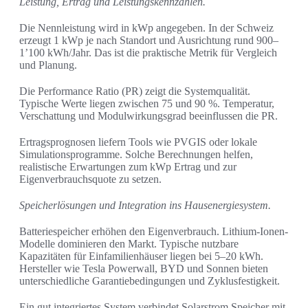
Leistung, Ertrag und Leistungskennzahlen.
Die Nennleistung wird in kWp angegeben. In der Schweiz
erzeugt 1 kWp je nach Standort und Ausrichtung rund 900–
1’100 kWh/Jahr. Das ist die praktische Metrik für Vergleich
und Planung.
Die Performance Ratio (PR) zeigt die Systemqualität.
Typische Werte liegen zwischen 75 und 90 %. Temperatur,
Verschattung und Modulwirkungsgrad beeinflussen die PR.
Ertragsprognosen liefern Tools wie PVGIS oder lokale
Simulationsprogramme. Solche Berechnungen helfen,
realistische Erwartungen zum kWp Ertrag und zur
Eigenverbrauchsquote zu setzen.
Speicherlösungen und Integration ins Hausenergiesystem.
Batteriespeicher erhöhen den Eigenverbrauch. Lithium-Ionen-
Modelle dominieren den Markt. Typische nutzbare
Kapazitäten für Einfamilienhäuser liegen bei 5–20 kWh.
Hersteller wie Tesla Powerwall, BYD und Sonnen bieten
unterschiedliche Garantiebedingungen und Zyklusfestigkeit.
Ein gut integriertes System verbindet Solarstrom Speicher mit