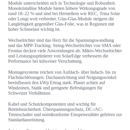
Module unterscheiden sich in Technologie und Robustheit.
Monokristalline Module bieten höhere Wirkungsgrade von
rund 18–22 % und sind bei Herstellern wie REC, Trina Solar
oder Longi weit verbreitet. Glas-Glas-Module steigern die
Langlebigkeit gegenüber Glas-Folie, was in Regionen mit
hoher Schneelast wichtig ist.
Wechselrichter sind das Herz für die Spannungswandlung
und das MPP-Tracking. String-Wechselrichter von SMA oder
Fronius decken viele Anwendungen ab. Mikro-Wechselrichter
und Leistungsoptimierer von SolarEdge verbessern die
Performance bei teilweiser Verschattung.
Montagesysteme reichen von Aufdach- über Indach- bis zu
Flachdachlösungen. Dachausrichtung und Neigungswinkel
beeinflussen den kWp Ertrag stark. Planer achten auf
Windzonen, Statik und geeignete Befestigungen für
Schweizer Verhältnisse.
Kabel und Schutzkomponenten sind wichtig für
Betriebssicherheit. Überspannungsschutz, DC-/AC-
Trennschalter und normkonforme Einspeisezähler gehören zur
Standardausrüstung.