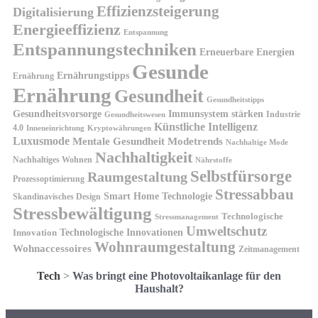
Effizienzsteigerung
Digitalisierung
Energieeffizienz
Entspannung
Entspannungstechniken
Erneuerbare Energien
Gesunde
Ernährungstipps
Ernährung
Ernährung
Gesundheit
Gesundheitstipps
Gesundheitsvorsorge
Immunsystem stärken
Industrie
Gesundheitswesen
Künstliche Intelligenz
4.0
Kryptowährungen
Inneneinrichtung
Luxusmode
Mentale Gesundheit
Modetrends
Nachhaltige Mode
Nachhaltigkeit
Nachhaltiges Wohnen
Nährstoffe
Selbstfürsorge
Raumgestaltung
Prozessoptimierung
Stressabbau
Smart Home Technologie
Skandinavisches Design
Stressbewältigung
Technologische
Stressmanagement
Umweltschutz
Technologische Innovationen
Innovation
Wohnraumgestaltung
Wohnaccessoires
Zeitmanagement
Tech
>
Was bringt eine Photovoltaikanlage für den
Haushalt?