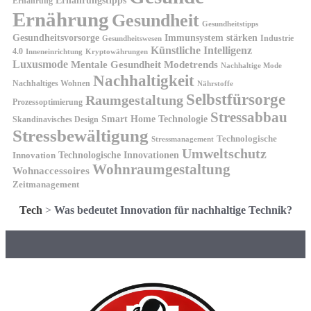
Ernährung
Ernährung
Gesundheit
Gesundheitstipps
Gesundheitsvorsorge
Immunsystem stärken
Industrie
Gesundheitswesen
Künstliche Intelligenz
4.0
Kryptowährungen
Inneneinrichtung
Luxusmode
Mentale Gesundheit
Modetrends
Nachhaltige Mode
Nachhaltigkeit
Nachhaltiges Wohnen
Nährstoffe
Selbstfürsorge
Raumgestaltung
Prozessoptimierung
Stressabbau
Smart Home Technologie
Skandinavisches Design
Stressbewältigung
Technologische
Stressmanagement
Umweltschutz
Technologische Innovationen
Innovation
Wohnraumgestaltung
Wohnaccessoires
Zeitmanagement
Tech
>
Was bedeutet Innovation für nachhaltige Technik?