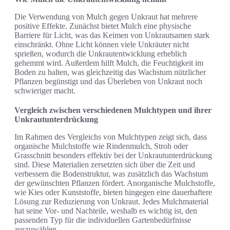
Die Verwendung von Mulch gegen Unkraut hat mehrere
positive Effekte. Zunächst bietet Mulch eine physische
Barriere für Licht, was das Keimen von Unkrautsamen stark
einschränkt. Ohne Licht können viele Unkräuter nicht
sprießen, wodurch die Unkrautentwicklung erheblich
gehemmt wird. Außerdem hilft Mulch, die Feuchtigkeit im
Boden zu halten, was gleichzeitig das Wachstum nützlicher
Pflanzen begünstigt und das Überleben von Unkraut noch
schwieriger macht.
Vergleich zwischen verschiedenen Mulchtypen und ihrer
Unkrautunterdrückung
Im Rahmen des Vergleichs von Mulchtypen zeigt sich, dass
organische Mulchstoffe wie Rindenmulch, Stroh oder
Grasschnitt besonders effektiv bei der Unkrautunterdrückung
sind. Diese Materialien zersetzten sich über die Zeit und
verbessern die Bodenstruktur, was zusätzlich das Wachstum
der gewünschten Pflanzen fördert. Anorganische Mulchstoffe,
wie Kies oder Kunststoffe, bieten hingegen eine dauerhaftere
Lösung zur Reduzierung von Unkraut. Jedes Mulchmaterial
hat seine Vor- und Nachteile, weshalb es wichtig ist, den
passenden Typ für die individuellen Gartenbedürfnisse
auszuwählen.