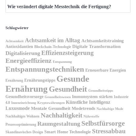
Wie verändert digitale Messtechnik die Fertigung?
Schlagwörter
Achtsamkeit im Alltag
Achtsamkeitstraining
Achtsamkeit
Antioxidantien
Digitale Transformation
Blockchain-Technologie
Effizienzsteigerung
Digitalisierung
Energieeffizienz
Entspannung
Entspannungstechniken
Erneuerbare Energien
Gesunde
Ernährungstipps
Ernährung
Ernährung
Gesundheit
Gesundheitstipps
Gesundheitsvorsorge
Immunsystem stärken
Industrie
Gesundheitswesen
Künstliche Intelligenz
4.0
Kryptowährungen
Inneneinrichtung
Luxusmode
Mentale Gesundheit
Modetrends
Nachhaltige Mode
Nachhaltigkeit
Nachhaltiges Wohnen
Nährstoffe
Selbstfürsorge
Raumgestaltung
Prozessoptimierung
Stressabbau
Smart Home Technologie
Skandinavisches Design