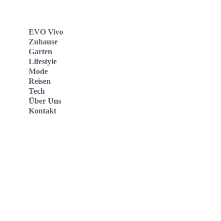
EVO Vivo
Zuhause
Garten
Lifestyle
Mode
Reisen
Tech
Über Uns
Kontakt
Evo Vivo Deutschland
Evo Vivo España
Evo Vivo Nederland
Evo Vivo Schweiz