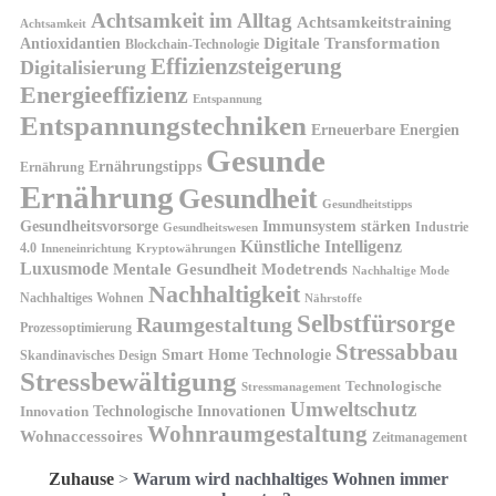
Achtsamkeit im Alltag
Achtsamkeitstraining
Achtsamkeit
Antioxidantien
Digitale Transformation
Blockchain-Technologie
Effizienzsteigerung
Digitalisierung
Energieeffizienz
Entspannung
Entspannungstechniken
Erneuerbare Energien
Gesunde
Ernährungstipps
Ernährung
Ernährung
Gesundheit
Gesundheitstipps
Gesundheitsvorsorge
Immunsystem stärken
Industrie
Gesundheitswesen
Künstliche Intelligenz
4.0
Kryptowährungen
Inneneinrichtung
Luxusmode
Mentale Gesundheit
Modetrends
Nachhaltige Mode
Nachhaltigkeit
Nachhaltiges Wohnen
Nährstoffe
Selbstfürsorge
Raumgestaltung
Prozessoptimierung
Stressabbau
Smart Home Technologie
Skandinavisches Design
Stressbewältigung
Technologische
Stressmanagement
Umweltschutz
Technologische Innovationen
Innovation
Wohnraumgestaltung
Wohnaccessoires
Zeitmanagement
Zuhause
>
Warum wird nachhaltiges Wohnen immer