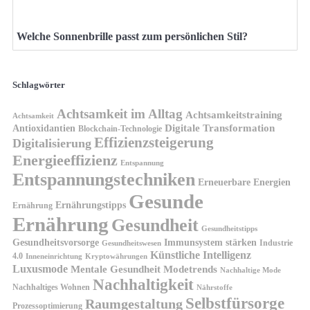
Welche Sonnenbrille passt zum persönlichen Stil?
Schlagwörter
Achtsamkeit im Alltag
Achtsamkeitstraining
Achtsamkeit
Antioxidantien
Digitale Transformation
Blockchain-Technologie
Effizienzsteigerung
Digitalisierung
Energieeffizienz
Entspannung
Entspannungstechniken
Erneuerbare Energien
Gesunde
Ernährungstipps
Ernährung
Ernährung
Gesundheit
Gesundheitstipps
Gesundheitsvorsorge
Immunsystem stärken
Industrie
Gesundheitswesen
Künstliche Intelligenz
4.0
Kryptowährungen
Inneneinrichtung
Luxusmode
Mentale Gesundheit
Modetrends
Nachhaltige Mode
Nachhaltigkeit
Nachhaltiges Wohnen
Nährstoffe
Selbstfürsorge
Raumgestaltung
Prozessoptimierung