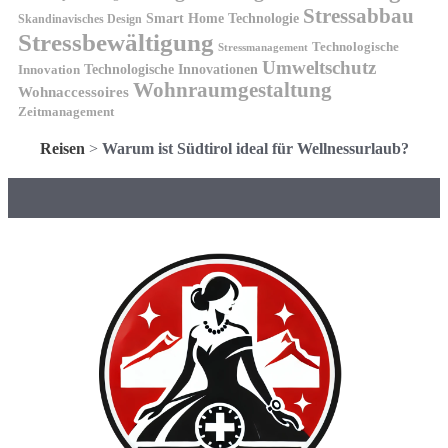
Stressabbau
Smart Home Technologie
Skandinavisches Design
Stressbewältigung
Technologische
Stressmanagement
Umweltschutz
Technologische Innovationen
Innovation
Wohnraumgestaltung
Wohnaccessoires
Zeitmanagement
Reisen
>
Warum ist Südtirol ideal für Wellnessurlaub?