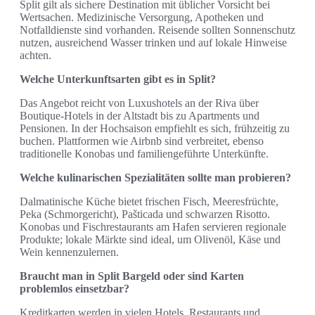
Split gilt als sichere Destination mit üblicher Vorsicht bei
Wertsachen. Medizinische Versorgung, Apotheken und
Notfalldienste sind vorhanden. Reisende sollten Sonnenschutz
nutzen, ausreichend Wasser trinken und auf lokale Hinweise
achten.
Welche Unterkunftsarten gibt es in Split?
Das Angebot reicht von Luxushotels an der Riva über
Boutique‑Hotels in der Altstadt bis zu Apartments und
Pensionen. In der Hochsaison empfiehlt es sich, frühzeitig zu
buchen. Plattformen wie Airbnb sind verbreitet, ebenso
traditionelle Konobas und familiengeführte Unterkünfte.
Welche kulinarischen Spezialitäten sollte man probieren?
Dalmatinische Küche bietet frischen Fisch, Meeresfrüchte,
Peka (Schmorgericht), Pašticada und schwarzen Risotto.
Konobas und Fischrestaurants am Hafen servieren regionale
Produkte; lokale Märkte sind ideal, um Olivenöl, Käse und
Wein kennenzulernen.
Braucht man in Split Bargeld oder sind Karten
problemlos einsetzbar?
Kreditkarten werden in vielen Hotels, Restaurants und