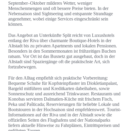
September–Oktober milderes Wetter, weniger
Menschenmengen und oft bessere Preise bieten. In der
Nebensaison sind Sightseeing und entspannte Strandtage
angenehmer, wobei einige Services eingeschränkt sein
können.
Das Angebot an Unterkünfte Split reicht von Luxushotels
entlang der Riva über charmante Boutique‑Hotels in der
Altstadt bis zu privaten Apartments und lokalen Pensionen.
Besonders in den Sommermonaten ist frühzeitiges Buchen
ratsam. Vor Ort ist das Busnetz gut ausgebaut, doch in der
Altstadt sind Spaziergänge oft die praktischste Art, sich
fortzubewegen.
Für den Alltag empfiehlt sich praktische Vorbereitung:
Bequeme Schuhe für Kopfsteinpflaster im Diokletianpalast,
Bargeld mitführen und Kreditkarten dabeihaben, sowie
Sonnenschutz und ausreichend Trinkwasser. Restaurants und
Konobas servieren Dalmatien‑Küche mit frischem Fisch,
Peka und Pašticada; Reservierungen für beliebte Lokale und
Bootstouren in der Hochsaison sind empfehlenswert. Tourist-
Informationen auf der Riva und in der Altstadt sowie die
offiziellen Seiten des Flughafens und der Nationalparks
liefern aktuelle Hinweise zu Fahrplänen, Eintrittspreisen und
geführten Touren.