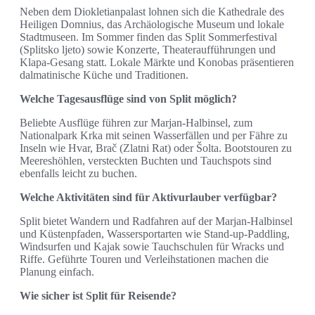
Neben dem Diokletianpalast lohnen sich die Kathedrale des
Heiligen Domnius, das Archäologische Museum und lokale
Stadtmuseen. Im Sommer finden das Split Sommerfestival
(Splitsko ljeto) sowie Konzerte, Theateraufführungen und
Klapa-Gesang statt. Lokale Märkte und Konobas präsentieren
dalmatinische Küche und Traditionen.
Welche Tagesausflüge sind von Split möglich?
Beliebte Ausflüge führen zur Marjan-Halbinsel, zum
Nationalpark Krka mit seinen Wasserfällen und per Fähre zu
Inseln wie Hvar, Brač (Zlatni Rat) oder Šolta. Bootstouren zu
Meereshöhlen, versteckten Buchten und Tauchspots sind
ebenfalls leicht zu buchen.
Welche Aktivitäten sind für Aktivurlauber verfügbar?
Split bietet Wandern und Radfahren auf der Marjan-Halbinsel
und Küstenpfaden, Wassersportarten wie Stand-up-Paddling,
Windsurfen und Kajak sowie Tauchschulen für Wracks und
Riffe. Geführte Touren und Verleihstationen machen die
Planung einfach.
Wie sicher ist Split für Reisende?