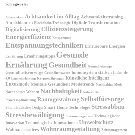
Schlagwörter
Achtsamkeit im Alltag
Achtsamkeitstraining
Achtsamkeit
Antioxidantien
Digitale Transformation
Blockchain-Technologie
Effizienzsteigerung
Digitalisierung
Energieeffizienz
Entspannung
Entspannungstechniken
Erneuerbare Energien
Gesunde
Ernährungstipps
Ernährung
Ernährung
Gesundheit
Gesundheitstipps
Gesundheitsvorsorge
Immunsystem stärken
Industrie
Gesundheitswesen
Künstliche Intelligenz
4.0
Kryptowährungen
Inneneinrichtung
Luxusmode
Mentale Gesundheit
Modetrends
Nachhaltige Mode
Nachhaltigkeit
Nachhaltiges Wohnen
Nährstoffe
Selbstfürsorge
Raumgestaltung
Prozessoptimierung
Stressabbau
Smart Home Technologie
Skandinavisches Design
Stressbewältigung
Technologische
Stressmanagement
Umweltschutz
Technologische Innovationen
Innovation
Wohnraumgestaltung
Wohnaccessoires
Zeitmanagement