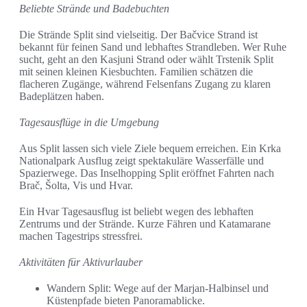
Beliebte Strände und Badebuchten
Die Strände Split sind vielseitig. Der Bačvice Strand ist
bekannt für feinen Sand und lebhaftes Strandleben. Wer Ruhe
sucht, geht an den Kasjuni Strand oder wählt Trstenik Split
mit seinen kleinen Kiesbuchten. Familien schätzen die
flacheren Zugänge, während Felsenfans Zugang zu klaren
Badeplätzen haben.
Tagesausflüge in die Umgebung
Aus Split lassen sich viele Ziele bequem erreichen. Ein Krka
Nationalpark Ausflug zeigt spektakuläre Wasserfälle und
Spazierwege. Das Inselhopping Split eröffnet Fahrten nach
Brač, Šolta, Vis und Hvar.
Ein Hvar Tagesausflug ist beliebt wegen des lebhaften
Zentrums und der Strände. Kurze Fähren und Katamarane
machen Tagestrips stressfrei.
Aktivitäten für Aktivurlauber
Wandern Split: Wege auf der Marjan-Halbinsel und
Küstenpfade bieten Panoramablicke.