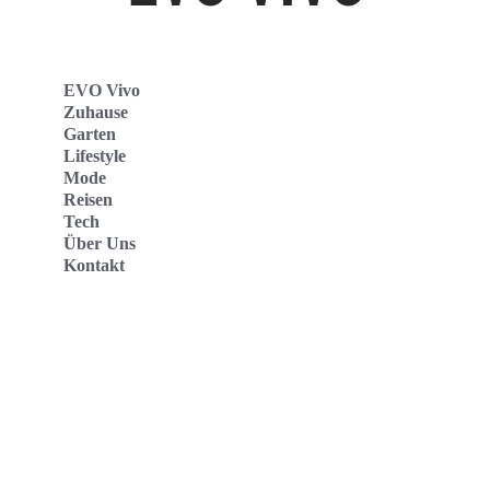
EVO Vivo
Zuhause
Garten
Lifestyle
Mode
Reisen
Tech
Über Uns
Kontakt
Evo Vivo Deutschland
Evo Vivo España
Evo Vivo Nederland
Evo Vivo Schweiz