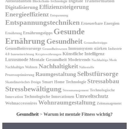
Antioxidantien
Digitale Transformation
Blockchain-Technologie
Effizienzsteigerung
Digitalisierung
Energieeffizienz
Entspannung
Entspannungstechniken
Erneuerbare Energien
Gesunde
Ernährungstipps
Ernährung
Ernährung
Gesundheit
Gesundheitstipps
Gesundheitsvorsorge
Immunsystem stärken
Industrie
Gesundheitswesen
Künstliche Intelligenz
4.0
Kryptowährungen
Inneneinrichtung
Luxusmode
Mentale Gesundheit
Modetrends
Nachhaltige Mode
Nachhaltigkeit
Nachhaltiges Wohnen
Nährstoffe
Selbstfürsorge
Raumgestaltung
Prozessoptimierung
Stressabbau
Smart Home Technologie
Skandinavisches Design
Stressbewältigung
Technologische
Stressmanagement
Umweltschutz
Technologische Innovationen
Innovation
Wohnraumgestaltung
Wohnaccessoires
Zeitmanagement
Gesundheit
>
Warum ist mentale Fitness wichtig?