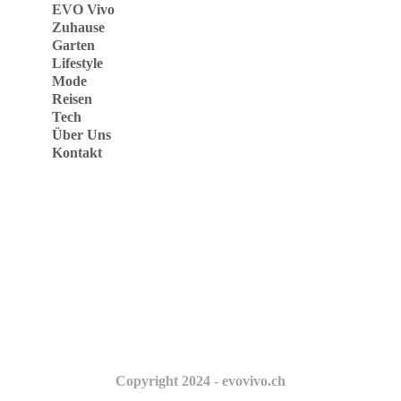
EVO Vivo
Zuhause
Garten
Lifestyle
Mode
Reisen
Tech
Über Uns
Kontakt
Evo Vivo Deutschland
Evo Vivo España
Evo Vivo Nederland
Evo Vivo Schweiz
Copyright 2024 - evovivo.ch