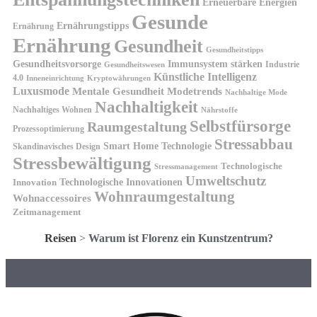
Erneuerbare Energien
Gesunde
Ernährungstipps
Ernährung
Ernährung
Gesundheit
Gesundheitstipps
Gesundheitsvorsorge
Immunsystem stärken
Industrie
Gesundheitswesen
Künstliche Intelligenz
4.0
Kryptowährungen
Inneneinrichtung
Luxusmode
Mentale Gesundheit
Modetrends
Nachhaltige Mode
Nachhaltigkeit
Nachhaltiges Wohnen
Nährstoffe
Selbstfürsorge
Raumgestaltung
Prozessoptimierung
Stressabbau
Smart Home Technologie
Skandinavisches Design
Stressbewältigung
Technologische
Stressmanagement
Umweltschutz
Technologische Innovationen
Innovation
Wohnraumgestaltung
Wohnaccessoires
Zeitmanagement
Reisen
>
Warum ist Florenz ein Kunstzentrum?