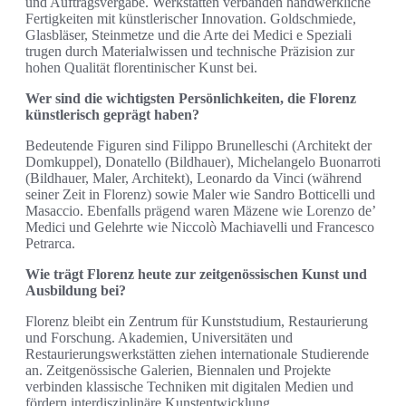
und Auftragsvergabe. Werkstätten verbanden handwerkliche
Fertigkeiten mit künstlerischer Innovation. Goldschmiede,
Glasbläser, Steinmetze und die Arte dei Medici e Speziali
trugen durch Materialwissen und technische Präzision zur
hohen Qualität florentinischer Kunst bei.
Wer sind die wichtigsten Persönlichkeiten, die Florenz
künstlerisch geprägt haben?
Bedeutende Figuren sind Filippo Brunelleschi (Architekt der
Domkuppel), Donatello (Bildhauer), Michelangelo Buonarroti
(Bildhauer, Maler, Architekt), Leonardo da Vinci (während
seiner Zeit in Florenz) sowie Maler wie Sandro Botticelli und
Masaccio. Ebenfalls prägend waren Mäzene wie Lorenzo de’
Medici und Gelehrte wie Niccolò Machiavelli und Francesco
Petrarca.
Wie trägt Florenz heute zur zeitgenössischen Kunst und
Ausbildung bei?
Florenz bleibt ein Zentrum für Kunststudium, Restaurierung
und Forschung. Akademien, Universitäten und
Restaurierungswerkstätten ziehen internationale Studierende
an. Zeitgenössische Galerien, Biennalen und Projekte
verbinden klassische Techniken mit digitalen Medien und
fördern interdisziplinäre Kunstentwicklung.