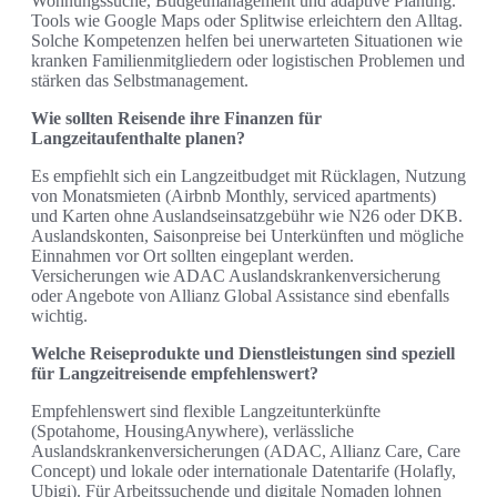
Wohnungssuche, Budgetmanagement und adaptive Planung.
Tools wie Google Maps oder Splitwise erleichtern den Alltag.
Solche Kompetenzen helfen bei unerwarteten Situationen wie
kranken Familienmitgliedern oder logistischen Problemen und
stärken das Selbstmanagement.
Wie sollten Reisende ihre Finanzen für
Langzeitaufenthalte planen?
Es empfiehlt sich ein Langzeitbudget mit Rücklagen, Nutzung
von Monatsmieten (Airbnb Monthly, serviced apartments)
und Karten ohne Auslandseinsatzgebühr wie N26 oder DKB.
Auslandskonten, Saisonpreise bei Unterkünften und mögliche
Einnahmen vor Ort sollten eingeplant werden.
Versicherungen wie ADAC Auslandskrankenversicherung
oder Angebote von Allianz Global Assistance sind ebenfalls
wichtig.
Welche Reiseprodukte und Dienstleistungen sind speziell
für Langzeitreisende empfehlenswert?
Empfehlenswert sind flexible Langzeitunterkünfte
(Spotahome, HousingAnywhere), verlässliche
Auslandskrankenversicherungen (ADAC, Allianz Care, Care
Concept) und lokale oder internationale Datentarife (Holafly,
Ubigi). Für Arbeitssuchende und digitale Nomaden lohnen