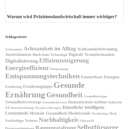
Warum wird Präzisionslandwirtschaft immer wichtiger?
Schlagwörter
Achtsamkeit im Alltag
Achtsamkeitstraining
Achtsamkeit
Antioxidantien
Digitale Transformation
Blockchain-Technologie
Effizienzsteigerung
Digitalisierung
Energieeffizienz
Entspannung
Entspannungstechniken
Erneuerbare Energien
Gesunde
Ernährungstipps
Ernährung
Ernährung
Gesundheit
Gesundheitstipps
Gesundheitsvorsorge
Immunsystem stärken
Industrie
Gesundheitswesen
Künstliche Intelligenz
4.0
Kryptowährungen
Inneneinrichtung
Luxusmode
Mentale Gesundheit
Modetrends
Nachhaltige Mode
Nachhaltigkeit
Nachhaltiges Wohnen
Nährstoffe
Selbstfürsorge
Raumgestaltung
Prozessoptimierung