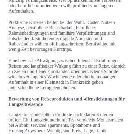
Kurztrip vs Langzeitreise. Wer Sprachkenntnisse verbessern
oder beruflich umorientieren will, profitiert von längeren
Aufenthalten.
Praktische Kriterien helfen bei der Wahl. Kosten-Nutzen-
Analyse, persönliche Belastbarkeit, berufliche
Rahmenbedingungen und familiäre Verpflichtungen sind
entscheidend. Studierende, digitale Nomaden und
Ruheständler wählen oft Langzeitreisen, Berufstätige mit
wenig Zeit bevorzugen Kurztrips.
Eine bewusste Abwägung zwischen Intensität Erfahrungen
Reisen und langfristiger Wirkung führt zu einer Reise, die sich
an Zielen und Lebensumständen orientiert. Kleine Schritte
wie ein verlängertes Wochenende oder ein drei­monatiger
Aufenthalt in einer Kleinstadt in Frankreich geben
unterschiedliche Lerngelegenheiten.
Bewertung von Reiseprodukten und -dienstleistungen für
Langzeitreisende
Langzeitreisende sollten Produkte nach klaren Kriterien
prüfen. Ein Langzeitunterkunft Test vergleicht Monatsmieten
bei Airbnb, serviced apartments, Spotahome und
HousingAnywhere. Wichtig sind Preis, Lage, stabile