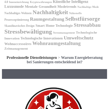
Künstliche Intelligenz
4.0
Kryptowährungen
Inneneinrichtung
Luxusmode
Mentale Gesundheit
Modetrends
Nachhaltige Mode
Nachhaltigkeit
Nachhaltiges Wohnen
Nährstoffe
Selbstfürsorge
Raumgestaltung
Prozessoptimierung
Stressabbau
Smart Home Technologie
Skandinavisches Design
Stressbewältigung
Technologische
Stressmanagement
Umweltschutz
Technologische Innovationen
Innovation
Wohnraumgestaltung
Wohnaccessoires
Zeitmanagement
Professionelle Dienstleistungen
>
Warum Energieberatung
bei Sanierungen entscheidend ist?