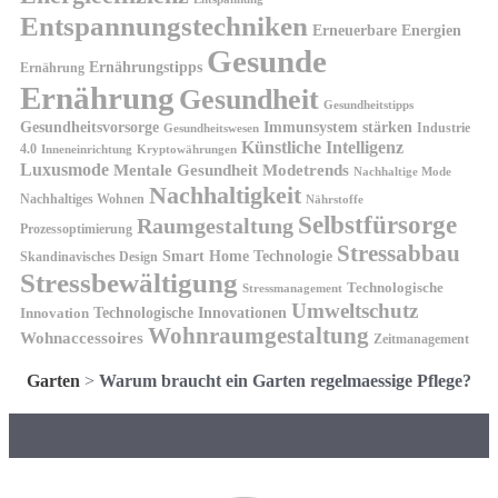
Entspannungstechniken
Erneuerbare Energien
Gesunde
Ernährungstipps
Ernährung
Ernährung
Gesundheit
Gesundheitstipps
Gesundheitsvorsorge
Immunsystem stärken
Industrie
Gesundheitswesen
Künstliche Intelligenz
4.0
Kryptowährungen
Inneneinrichtung
Luxusmode
Mentale Gesundheit
Modetrends
Nachhaltige Mode
Nachhaltigkeit
Nachhaltiges Wohnen
Nährstoffe
Selbstfürsorge
Raumgestaltung
Prozessoptimierung
Stressabbau
Smart Home Technologie
Skandinavisches Design
Stressbewältigung
Technologische
Stressmanagement
Umweltschutz
Technologische Innovationen
Innovation
Wohnraumgestaltung
Wohnaccessoires
Zeitmanagement
Garten
>
Warum braucht ein Garten regelmaessige Pflege?