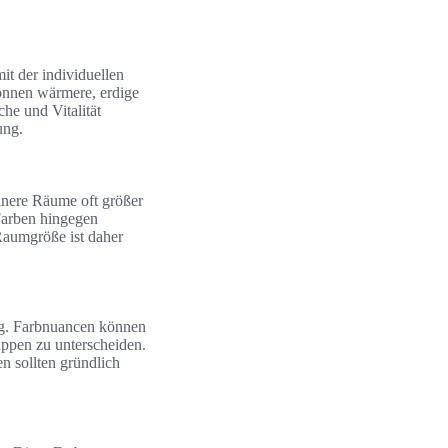
it der individuellen
können wärmere, erdige
he und Vitalität
ung.
inere Räume oft größer
 Farben hingegen
Raumgröße ist daher
ng. Farbnuancen können
ppen zu unterscheiden.
n sollten gründlich