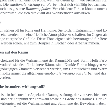
pielt eine entscheidende Rolle, wenn es darum geht, wie Menschen R
n. Die
emotionale Wirkung von Farben
lässt sich vielfältig beobachten.
auch das gesamte
Raumempfinden
. Verschiedene Farben können unters
ervorrufen, die sich direkt auf das Wohlbefinden auswirken.
n
ün stehen oft für Ruhe und Harmonie. Sie fördern Entspannung und k
tzt werden, um eine friedliche Atmosphäre zu schaffen. Im Gegensatz
ge energische Gefühle. Diese Töne eignen sich hervorragend für Berei
rt werden sollen, wie zum Beispiel in Küchen oder Arbeitszimmern.
en auf den Raum
tscheidend für die Wahrnehmung der Raumgröße und -form. Helle Farb
 wodurch sie ideal für kleinere Räume sind. Dunkle Farben hingegen ve
n großzügigen Zimmern verwendet werden, um Gemütlichkeit und Wärme
 sollte immer die allgemeine
emotionale Wirkung von Farben
und das
werden.
be besonders wirkungsvoll?
ist ein bedeutender Aspekt der Raumgestaltung, der von verschiedenen
 sind der Zeitpunkt der Farbwahl sowie die Größe des Raumes. Der Zei
wirkungen auf die Wahrnehmung und Stimmung der Bewohner haben. I