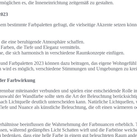
möglichen es, die Inneneinrichtung zeitgemäß zu gestalten.
2023
lem bestimmte Farbpaletten gefragt, die vielseitige Akzente setzen könn
, die eine beruhigende Atmosphäre schaffen.
 Farben, die Tiefe und Eleganz vermitteln.
ne, die sich harmonisch in verschiedene Raumkonzepte einfügen.
s und Farbpaletten 2023 können dazu beitragen, das eigene Wohngefüh
en wird es möglich, verschiedene Stimmungen und Umgebungen zu krei
n der Farbwirkung
rennbar miteinander verbunden und spielen eine entscheidende Rolle in
swahl der Wandfarbe sollte stets die Art der Beleuchtung berücksichti
ach Lichtquelle deutlich unterscheiden kann. Natürliche Lichtquellen,
Tiefe und Nuance als künstliche Beleuchtung, die oft einen wärmeren o
erhältnisse beeinflussen die Wahrnehmung der Farbnuancen erheblich. 
ssen, während gedämpftes Licht Schatten wirft und die Farbtöne weicher
u bedenken, dass eine helle Farbe in einem gut beleuchteten Raum ander