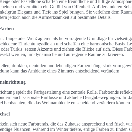
Beige oder Pastelltöne schaffen eine freundliche und luftige Atmosphä
cheinen und vermitteln ein Gefühl von Offenheit. Auf der anderen Sei
kelgrün Eleganz und Tiefe ins Spiel bringen. Sie verleihen dem Raum
rdern jedoch auch die Aufmerksamkeit auf bestimmte Details.
 Farben
u, Taupe oder Weiß agieren als hervorragende Grundlage für vielseitig
rschiedene Einrichtungsstile an und schaffen eine harmonische Basis. 
 oder Türkis, setzen Akzente und ziehen die Blicke auf sich. Diese Fa
gesetzt werden, um dynamische und aufregende Räume zu kreieren.
llen, dunklen, neutralen und lebendigen Farben hängt stark vom gew
eidung kann das Ambiente eines Zimmers entscheidend verändern.
eneinrichtung
ichtung spielt die Farbgestaltung eine zentrale Rolle. Farbtrends reflekt
sondern auch saisonale Einflüsse und aktuelle Designbewegungen. Im Ja
el beobachten, die das Wohnambiente entscheidend verändern können.
chsel
ckeln sich neue Farbtrends, die das Zuhause ansprechend und frisch wi
endige Nuancen, während im Winter tiefere, erdige Farben zu finden si