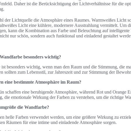
feld. Daher ist die Berücksichtigung der Lichtverhältnisse für die o
ng.
l der Lichtquelle die Atmosphäre eines Raumes. Warmweißes Licht sor
kaltweißes Licht eine kühlere, modernere Ausstrahlung vermittelt. Um
en, kann die Kombination aus Farbe und Beleuchtung auf intelligente
icht nur schön, sondern auch funktional und einladend gestaltet werde
 Wandfarbe besonders wichtig?
 ist besonders wichtig, wenn man den Raum und die Stimmung, die m
en sollten zum Lebensstil, zur Jahreszeit und zur Stimmung der Bewoh
en eine bestimmte Atmosphäre im Raum?
ün schaffen eine beruhigende Atmosphäre, während Rot und Orange En
tig, die emotionale Wirkung der Farben zu verstehen, um die richtige Wah
aumgröße die Wandfarbe?
n helle Farben verwendet werden, um eine größere Wirkung zu erziel
en Räumen für eine intime und einladende Atmosphäre sorgen.