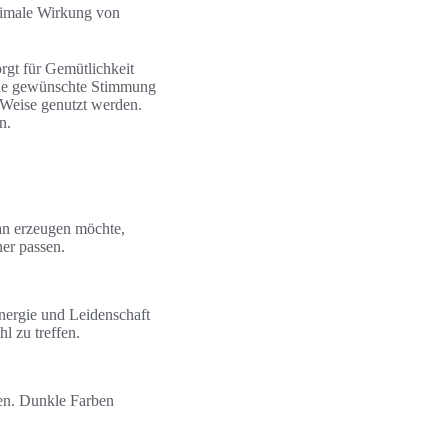
ptimale Wirkung von
gt für Gemütlichkeit
 die gewünschte Stimmung
 Weise genutzt werden.
n.
an erzeugen möchte,
ner passen.
ergie und Leidenschaft
l zu treffen.
en. Dunkle Farben