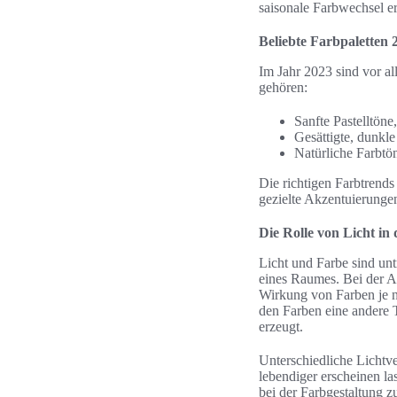
saisonale Farbwechsel er
Beliebte Farbpaletten 
Im Jahr 2023 sind vor al
gehören:
Sanfte Pastelltöne
Gesättigte, dunkle
Natürliche Farbtö
Die richtigen Farbtrend
gezielte Akzentuierung
Die Rolle von Licht i
Licht und Farbe sind unt
eines Raumes. Bei der Au
Wirkung von Farben je n
den Farben eine andere 
erzeugt.
Unterschiedliche Lichtv
lebendiger erscheinen la
bei der Farbgestaltung z