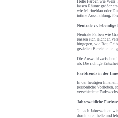
Helle Farben wie Weiß, 
lassen Räume größer ers
wie Marineblau oder Dun
intime Ausstrahlung, fö
Neutrale vs. lebendige
Neutrale Farben wie Gra
passen sich leicht an ve
hingegen, wie Rot, Gelb
gezielten Bereichen ein
Die Auswahl zwischen he
ab. Die richtige Entsch
Farbtrends in der Inn
In der heutigen Inneneinr
persönliche Vorlieben, 
verschiedene Farbwechs
Jahreszeitliche Farbwe
Je nach Jahreszeit entwi
dominieren helle und leb