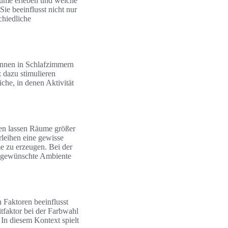
äume erleben und welche
 Sie beeinflusst nicht nur
chiedliche
önnen in Schlafzimmern
 dazu stimulieren
che, in denen Aktivität
en lassen Räume größer
rleihen eine gewisse
 zu erzeugen. Bei der
 gewünschte Ambiente
 Faktoren beeinflusst
tfaktor bei der Farbwahl
n diesem Kontext spielt