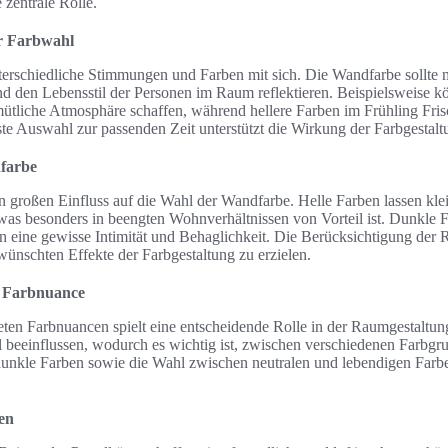
 zentrale Rolle.
ür Farbwahl
nterschiedliche Stimmungen und Farben mit sich. Die Wandfarbe sollte m
nd den Lebensstil der Personen im Raum reflektieren. Beispielsweise 
ütliche Atmosphäre schaffen, während hellere Farben im Frühling Frisc
te Auswahl zur passenden Zeit unterstützt die Wirkung der Farbgestalt
farbe
 großen Einfluss auf die Wahl der Wandfarbe. Helle Farben lassen kle
 was besonders in beengten Wohnverhältnissen von Vorteil ist. Dunkle
 eine gewisse Intimität und Behaglichkeit. Die Berücksichtigung der 
ünschten Effekte der Farbgestaltung zu erzielen.
n Farbnuance
ten Farbnuancen spielt eine entscheidende Rolle in der Raumgestaltu
beeinflussen, wodurch es wichtig ist, zwischen verschiedenen Farbgru
dunkle Farben sowie die Wahl zwischen neutralen und lebendigen Farbe
en