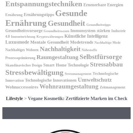
Entspannungstechniken
Erneuerbare Energien
Gesunde
Ernährungstipps
Ernährung
Ernährung
Gesundheit
Gesundheitstipps
Gesundheitsvorsorge
Immunsystem stärken
Industrie
Gesundheitswesen
Künstliche Intelligenz
4.0
Kryptowährungen
Inneneinrichtung
Luxusmode
Mentale Gesundheit
Modetrends
Nachhaltige Mode
Nachhaltigkeit
Nachhaltiges Wohnen
Nährstoffe
Selbstfürsorge
Raumgestaltung
Prozessoptimierung
Stressabbau
Smart Home Technologie
Skandinavisches Design
Stressbewältigung
Technologische
Stressmanagement
Umweltschutz
Technologische Innovationen
Innovation
Wohnraumgestaltung
Wohnaccessoires
Zeitmanagement
Lifestyle
>
Vegane Kosmetik: Zertifizierte Marken im Check