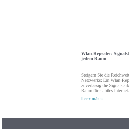
Wlan-Repeater: Signalst
jedem Raum
Steigern Sie die Reichwei
Netzwerks: Ein Wlan-Repe
zuverlässig die Signalstär
Raum für stabiles Internet.
Leer más »