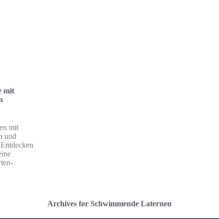
e mit
n
en mit
n und
 Entdecken
eine
ten-
Archives for Schwimmende Laternen