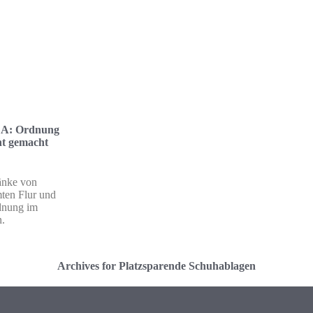
EA: Ordnung
ht gemacht
änke von
ten Flur und
rdnung im
n.
Archives for Platzsparende Schuhablagen