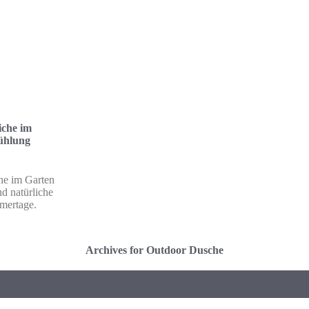
iche im
ühlung
he im Garten
nd natürliche
mertage.
Archives for Outdoor Dusche