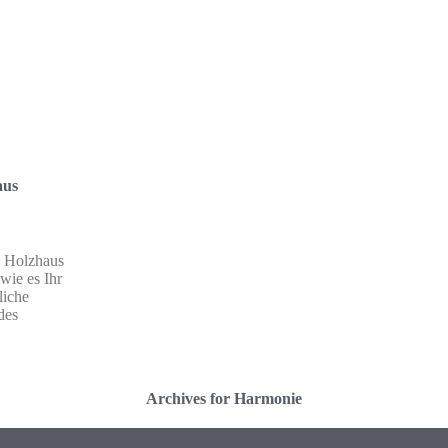
aus
n Holzhaus
wie es Ihr
liche
des
Archives for Harmonie