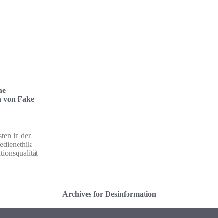
he
n von Fake
sten in der
edienethik
ionsqualität
Archives for Desinformation