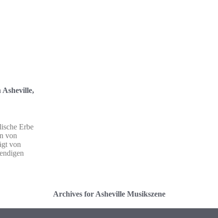
 Asheville,
lische Erbe
en von
ägt von
bendigen
Archives for Asheville Musikszene