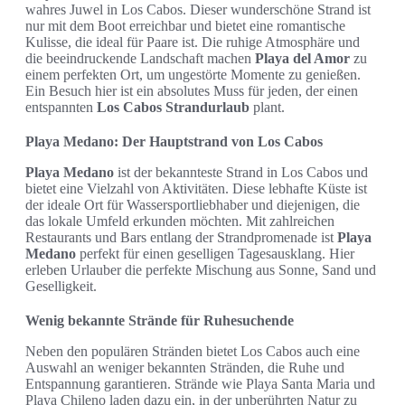
wahres Juwel in Los Cabos. Dieser wunderschöne Strand ist
nur mit dem Boot erreichbar und bietet eine romantische
Kulisse, die ideal für Paare ist. Die ruhige Atmosphäre und
die beeindruckende Landschaft machen
Playa del Amor
zu
einem perfekten Ort, um ungestörte Momente zu genießen.
Ein Besuch hier ist ein absolutes Muss für jeden, der einen
entspannten
Los Cabos Strandurlaub
plant.
Playa Medano: Der Hauptstrand von Los Cabos
Playa Medano
ist der bekannteste Strand in Los Cabos und
bietet eine Vielzahl von Aktivitäten. Diese lebhafte Küste ist
der ideale Ort für Wassersportliebhaber und diejenigen, die
das lokale Umfeld erkunden möchten. Mit zahlreichen
Restaurants und Bars entlang der Strandpromenade ist
Playa
Medano
perfekt für einen geselligen Tagesausklang. Hier
erleben Urlauber die perfekte Mischung aus Sonne, Sand und
Geselligkeit.
Wenig bekannte Strände für Ruhesuchende
Neben den populären Stränden bietet Los Cabos auch eine
Auswahl an weniger bekannten Stränden, die Ruhe und
Entspannung garantieren. Strände wie Playa Santa Maria und
Playa Chileno laden dazu ein, in der unberührten Natur zu