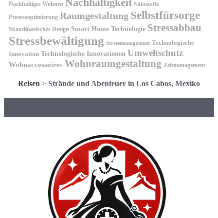
Nachhaltigkeit
Nachhaltiges Wohnen
Nährstoffe
Selbstfürsorge
Raumgestaltung
Prozessoptimierung
Stressabbau
Smart Home Technologie
Skandinavisches Design
Stressbewältigung
Technologische
Stressmanagement
Umweltschutz
Technologische Innovationen
Innovation
Wohnraumgestaltung
Wohnaccessoires
Zeitmanagement
Reisen
>
Strände und Abenteuer in Los Cabos, Mexiko