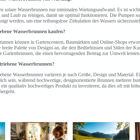
n solare Wasserbrunnen nur minimalen Wartungsaufwand. Es ist wichti
nd Laub zu reinigen, damit sie optimal funktionieren. Die Pumpen soll
nigt werden, um eine reibungslose Zirkulation des Wassers sicherzustel
riebene Wasserbrunnen kaufen?
brunnen können in Gartencentern, Baumärkten und Online-Shops erwor
 breite Palette von Designs an, die den Bedürfnissen und Stilen der K
ge Gartenbrunnen, die einen hervorragenden Beitrag zur Umwelt leisten
betriebene Wasserbrunnen?
riebene Wasserbrunnen variieren je nach Größe, Design und Material. 
tlich sein, während hochwertige, designorientierte Brunnen mehrere hu
 ein qualitativ hochwertiges Produkt zu investieren, da dies oft mit höh
hergeht.