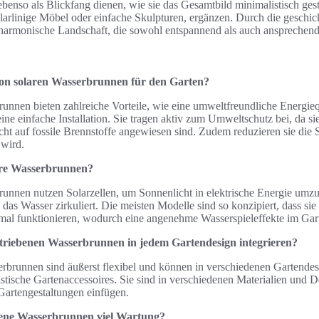
nso als Blickfang dienen, wie sie das Gesamtbild minimalistisch gest
klarlinige Möbel oder einfache Skulpturen, ergänzen. Durch die geschi
 harmonische Landschaft, die sowohl entspannend als auch ansprechend 
 von solaren Wasserbrunnen für den Garten?
unnen bieten zahlreiche Vorteile, wie eine umweltfreundliche Energieq
ine einfache Installation. Sie tragen aktiv zum Umweltschutz bei, da si
ht auf fossile Brennstoffe angewiesen sind. Zudem reduzieren sie die 
 wird.
are Wasserbrunnen?
runnen nutzen Solarzellen, um Sonnenlicht in elektrische Energie umz
 das Wasser zirkuliert. Die meisten Modelle sind so konzipiert, dass sie 
mal funktionieren, wodurch eine angenehme Wasserspieleffekte im Gart
etriebenen Wasserbrunnen in jedem Gartendesign integrieren?
erbrunnen sind äußerst flexibel und können in verschiedenen Gartendesi
stische Gartenaccessoires. Sie sind in verschiedenen Materialien und Des
artengestaltungen einfügen.
bene Wasserbrunnen viel Wartung?