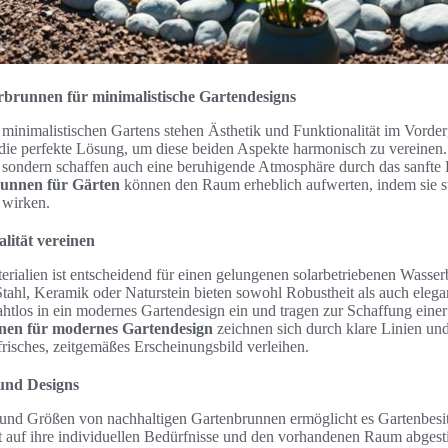
rbrunnen für minimalistische Gartendesigns
 minimalistischen Gartens stehen Ästhetik und Funktionalität im Vorde
die perfekte Lösung, um diese beiden Aspekte harmonisch zu vereinen. 
, sondern schaffen auch eine beruhigende Atmosphäre durch das sanfte 
unnen für Gärten
können den Raum erheblich aufwerten, indem sie st
 wirken.
lität vereinen
rialien ist entscheidend für einen gelungenen solarbetriebenen Wasser
Stahl, Keramik oder Naturstein bieten sowohl Robustheit als auch eleg
ahtlos in ein modernes Gartendesign ein und tragen zur Schaffung einer
nen für modernes Gartendesign
zeichnen sich durch klare Linien u
frisches, zeitgemäßes Erscheinungsbild verleihen.
 und Designs
und Größen von nachhaltigen Gartenbrunnen ermöglicht es Gartenbesi
t auf ihre individuellen Bedürfnisse und den vorhandenen Raum abgest