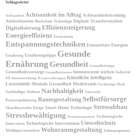
Schlagwörter
Achtsamkeit im Alltag
Achtsamkeitstraining
Achtsamkeit
Antioxidantien
Digitale Transformation
Blockchain-Technologie
Effizienzsteigerung
Digitalisierung
Energieeffizienz
Entspannung
Entspannungstechniken
Erneuerbare Energien
Gesunde
Ernährungstipps
Ernährung
Ernährung
Gesundheit
Gesundheitstipps
Gesundheitsvorsorge
Immunsystem stärken
Industrie
Gesundheitswesen
Künstliche Intelligenz
4.0
Kryptowährungen
Inneneinrichtung
Luxusmode
Mentale Gesundheit
Modetrends
Nachhaltige Mode
Nachhaltigkeit
Nachhaltiges Wohnen
Nährstoffe
Selbstfürsorge
Raumgestaltung
Prozessoptimierung
Stressabbau
Smart Home Technologie
Skandinavisches Design
Stressbewältigung
Technologische
Stressmanagement
Umweltschutz
Technologische Innovationen
Innovation
Wohnraumgestaltung
Wohnaccessoires
Zeitmanagement