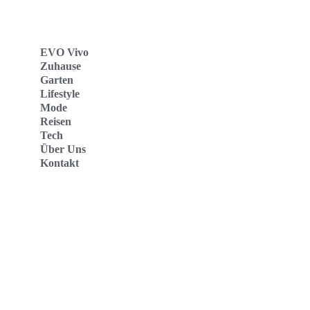
EVO Vivo
Zuhause
Garten
Lifestyle
Mode
Reisen
Tech
Über Uns
Kontakt
Evo Vivo Deutschland
Evo Vivo España
Evo Vivo Nederland
Evo Vivo Schweiz