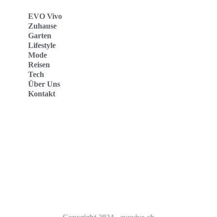
EVO Vivo
Zuhause
Garten
Lifestyle
Mode
Reisen
Tech
Über Uns
Kontakt
Evo Vivo Deutschland
Evo Vivo España
Evo Vivo Nederland
Evo Vivo Schweiz