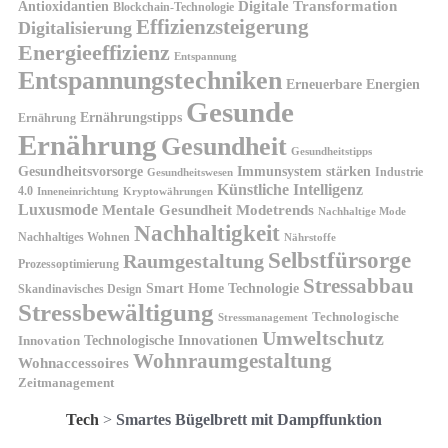
Antioxidantien
Digitale Transformation
Blockchain-Technologie
Effizienzsteigerung
Digitalisierung
Energieeffizienz
Entspannung
Entspannungstechniken
Erneuerbare Energien
Gesunde
Ernährungstipps
Ernährung
Ernährung
Gesundheit
Gesundheitstipps
Gesundheitsvorsorge
Immunsystem stärken
Industrie
Gesundheitswesen
Künstliche Intelligenz
4.0
Kryptowährungen
Inneneinrichtung
Luxusmode
Mentale Gesundheit
Modetrends
Nachhaltige Mode
Nachhaltigkeit
Nachhaltiges Wohnen
Nährstoffe
Selbstfürsorge
Raumgestaltung
Prozessoptimierung
Stressabbau
Smart Home Technologie
Skandinavisches Design
Stressbewältigung
Technologische
Stressmanagement
Umweltschutz
Technologische Innovationen
Innovation
Wohnraumgestaltung
Wohnaccessoires
Zeitmanagement
Tech
>
Smartes Bügelbrett mit Dampffunktion