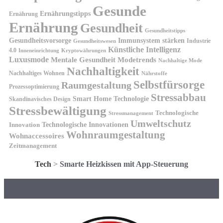
Gesunde
Ernährungstipps
Ernährung
Ernährung
Gesundheit
Gesundheitstipps
Gesundheitsvorsorge
Immunsystem stärken
Industrie
Gesundheitswesen
Künstliche Intelligenz
4.0
Kryptowährungen
Inneneinrichtung
Luxusmode
Mentale Gesundheit
Modetrends
Nachhaltige Mode
Nachhaltigkeit
Nachhaltiges Wohnen
Nährstoffe
Selbstfürsorge
Raumgestaltung
Prozessoptimierung
Stressabbau
Smart Home Technologie
Skandinavisches Design
Stressbewältigung
Technologische
Stressmanagement
Umweltschutz
Technologische Innovationen
Innovation
Wohnraumgestaltung
Wohnaccessoires
Zeitmanagement
Tech
>
Smarte Heizkissen mit App-Steuerung