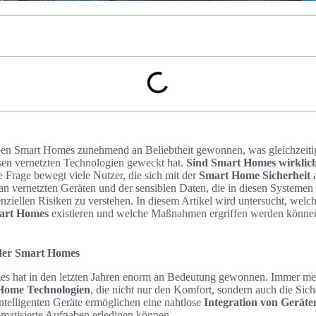
aben Smart Homes zunehmend an Beliebtheit gewonnen, was gleichzeitig
sen vernetzten Technologien geweckt hat.
Sind Smart Homes wirklich
 Frage bewegt viele Nutzer, die sich mit der
Smart Home Sicherheit
a
an vernetzten Geräten und der sensiblen Daten, die in diesen Systemen 
enziellen Risiken zu verstehen. In diesem Artikel wird untersucht, we
mart Homes
existieren und welche Maßnahmen ergriffen werden könne
 der Smart Homes
es hat in den letzten Jahren enorm an Bedeutung gewonnen. Immer m
Home Technologien
, die nicht nur den Komfort, sondern auch die Si
ntelligenten Geräte ermöglichen eine nahtlose
Integration von Geräte
atisierte Aufgaben erledigen können.