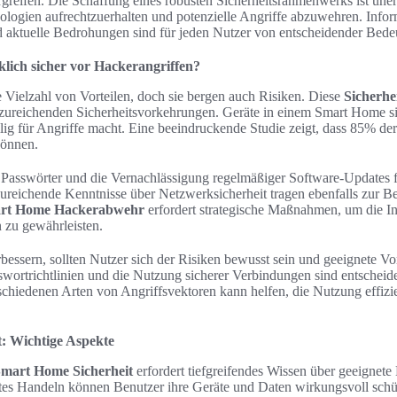
reifen. Die Schaffung eines robusten Sicherheitsrahmenwerks ist uner
nologien aufrechtzuerhalten und potenzielle Angriffe abzuwehren. Info
 aktuelle Bedrohungen sind für jeden Nutzer von entscheidender Bede
lich sicher vor Hackerangriffen?
 Vielzahl von Vorteilen, doch sie bergen auch Risiken. Diese
Sicherhei
nzureichenden Sicherheitsvorkehrungen. Geräte in einem Smart Home sin
lig für Angriffe macht. Eine beeindruckende Studie zeigt, dass 85% der
können.
Passwörter und die Vernachlässigung regelmäßiger Software-Updates f
nzureichende Kenntnisse über Netzwerksicherheit tragen ebenfalls zur 
rt Home Hackerabwehr
erfordert strategische Maßnahmen, um die In
n zu gewährleisten.
bessern, sollten Nutzer sich der Risiken bewusst sein und geeignete Vo
swortrichtlinien und die Nutzung sicherer Verbindungen sind entscheid
chiedenen Arten von Angriffsvektoren kann helfen, die Nutzung effizie
: Wichtige Aspekte
mart Home Sicherheit
erfordert tiefgreifendes Wissen über geeigne
tes Handeln können Benutzer ihre Geräte und Daten wirkungsvoll sch