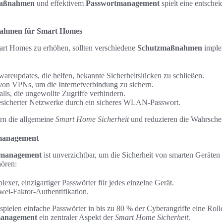
maßnahmen
und effektivem
Passwortmanagement
spielt eine entschei
ahmen für Smart Homes
art Homes zu erhöhen, sollten verschiedene
Schutzmaßnahmen
imple
areupdates, die helfen, bekannte Sicherheitslücken zu schließen.
on VPNs, um die Internetverbindung zu sichern.
lls, die ungewollte Zugriffe verhindern.
esicherter Netzwerke durch ein sicheres WLAN-Passwort.
n die allgemeine
Smart Home Sicherheit
und reduzieren die Wahrschei
tmanagement
tmanagement
ist unverzichtbar, um die Sicherheit von smarten Geräten
hören:
xer, einzigartiger Passwörter für jedes einzelne Gerät.
wei-Faktor-Authentifikation.
spielen einfache Passwörter in bis zu 80 % der Cyberangriffe eine Roll
management
ein zentraler Aspekt der
Smart Home Sicherheit
.