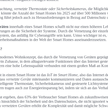
euchtung, vernetzte Thermostate oder Sicherheitskameras
, die Möglichk
ta könnte die Anzahl der Smart Homes bis 2025 auf über 500 Millionen
ng führt jedoch auch zu Herausforderungen in Bezug auf Datenschutz u
räten
innerhalb eines Smart Homes schafft nicht nur einen höheren Le
erungen an die Sicherheit der Systeme. Durch die Vernetzung der ein
ystem, das anfällig für Cyberangriffe sein kann. Umso wichtiger ist es, 
erheitsmaßnahmen in der Welt der Smart Homes auseinanderzusetzen.
s?
modernes Wohnkonzept, das durch die Vernetzung von Geräten geprägt
ein Zuhause, in dem alltagsrelevante Funktionen über das Internet gest
rn eine hohe Lebensqualität verbunden mit einem großen Maß an Komf
t in einem Smart Home ist das
IoT im Smart Home
, also das Internet 
dass
vernetzte Geräte
miteinander kommunizieren und Daten austausche
ntelligente Thermostate, Sicherheitskameras und gesteuerte Lichtsysteme
rn tragen auch zur Energieeinsparung bei, indem sie sich an das Verha
hat ergeben, dass 63% der Verbraucher Smart Homes als zukunftsweis
 hinsichtlich der Sicherheit und des Datenschutzes, die nicht ignoriert 
en
vernetzten Geräten
erhöht die Komplexität und damit mögliche Schwa