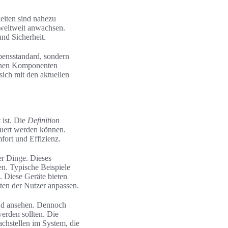
eiten sind nahezu
 weltweit anwachsen.
nd Sicherheit.
bensstandard, sondern
zelnen Komponenten
sich mit den aktuellen
 ist. Die
Definition
euert werden können.
ort und Effizienz.
der Dinge. Dieses
n. Typische Beispiele
. Diese Geräte bieten
lten der Nutzer anpassen.
end ansehen. Dennoch
werden sollten. Die
chstellen im System, die