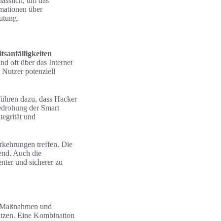
lässlich, um das
rmationen über
utung.
tsanfälligkeiten
d oft über das Internet
 Nutzer potenziell
ühren dazu, dass Hacker
Bedrohung der Smart
tegrität und
rkehrungen treffen. Die
end. Auch die
nter und sicherer zu
te Maßnahmen und
ützen. Eine Kombination