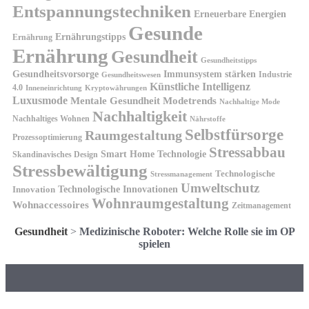
Entspannungstechniken
Erneuerbare Energien
Gesunde
Ernährungstipps
Ernährung
Ernährung
Gesundheit
Gesundheitstipps
Gesundheitsvorsorge
Immunsystem stärken
Industrie
Gesundheitswesen
Künstliche Intelligenz
4.0
Kryptowährungen
Inneneinrichtung
Luxusmode
Mentale Gesundheit
Modetrends
Nachhaltige Mode
Nachhaltigkeit
Nachhaltiges Wohnen
Nährstoffe
Selbstfürsorge
Raumgestaltung
Prozessoptimierung
Stressabbau
Smart Home Technologie
Skandinavisches Design
Stressbewältigung
Technologische
Stressmanagement
Umweltschutz
Technologische Innovationen
Innovation
Wohnraumgestaltung
Wohnaccessoires
Zeitmanagement
Gesundheit
>
Medizinische Roboter: Welche Rolle sie im OP
spielen