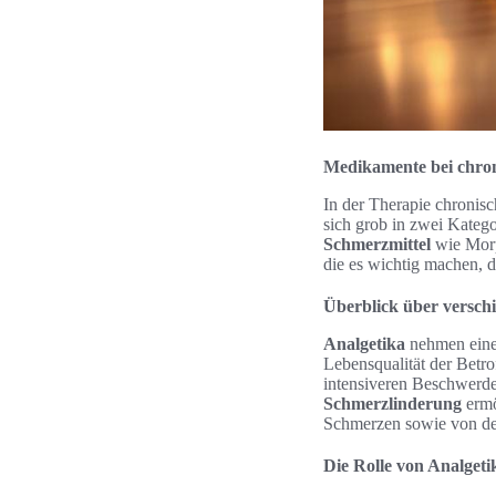
Medikamente bei chro
In der Therapie chroni
sich grob in zwei Katego
Schmerzmittel
wie Morp
die es wichtig machen, d
Überblick über versch
Analgetika
nehmen eine 
Lebensqualität der Betr
intensiveren Beschwerden
Schmerzlinderung
ermö
Schmerzen sowie von der
Die Rolle von Analgeti