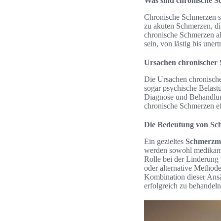
Was sind chronische 
Chronische Schmerzen s
zu akuten Schmerzen, di
chronische Schmerzen al
sein, von lästig bis uner
Ursachen chronischer
Die Ursachen chronische
sogar psychische Belas
Diagnose und Behandlung
chronische Schmerzen ef
Die Bedeutung von S
Ein gezieltes
Schmerzm
werden sowohl medikame
Rolle bei der Linderung
oder alternative Method
Kombination dieser Ansät
erfolgreich zu behandeln