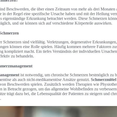
Schmerzen?
ind Beschwerden, die über einen Zeitraum von mehr als drei Monaten
e in der Regel eine spezifische Ursache haben und mit der Heilung ve
s eigenständige Erkrankung betrachtet werden. Diese Schmerzen können
träglich, und sie können sich auf verschiedene Körperteile auswirken.
 Schmerzen
r Schmerzen sind vielfältig. Verletzungen, degenerative Erkrankunge
tungen können eine Rolle spielen. Häufig kommen mehrere Faktoren z
 kompliziert macht. Ein tiefes Verständnis der individuellen Ursachen
fektiv zu behandeln.
chmerzmanagement
anagement
ist notwendig, um chronische Schmerzen bestmöglich zu b
ntöse als auch nicht-medikamentöse Ansätze genutzt.
Schmerzmittel
 von Beschwerden spielen. Zusätzlich werden Therapien wie Physiothe
en in Betracht gezogen, um das allgemeine Wohlbefinden zu verbessern.
ze trägt dazu bei, die Lebensqualität der Patienten zu steigern und c
.