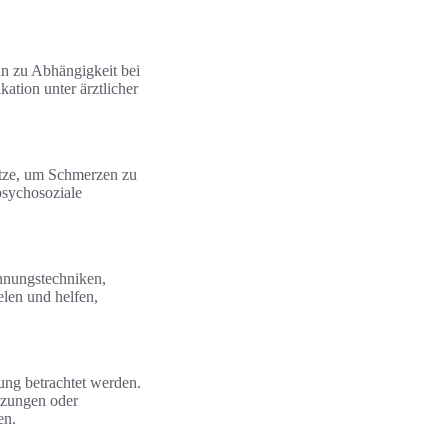
n zu Abhängigkeit bei
ation unter ärztlicher
tze, um Schmerzen zu
psychosoziale
nnungstechniken,
len und helfen,
ung betrachtet werden.
etzungen oder
en.