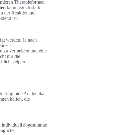
anderen Therapieformen
ten
kann jedoch stark
in der Reaktion auf
idend ist.
gt werden. Je nach
Eine
en zu vermeiden und eine
cht nur die
blich steigern.
icht-opioide Analgetika
nen helfen, die
 individuell abgestimmte
mögliche