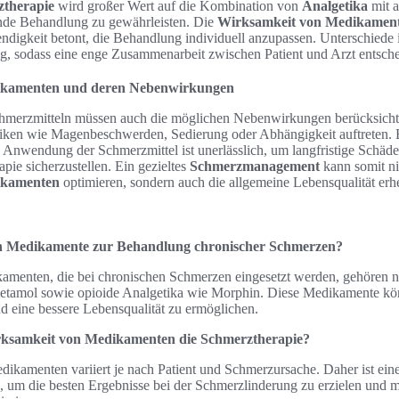
therapie
wird großer Wert auf die Kombination von
Analgetika
mit 
nde Behandlung zu gewährleisten. Die
Wirksamkeit von Medikamen
ndigkeit betont, die Behandlung individuell anzupassen. Unterschiede 
g, sodass eine enge Zusammenarbeit zwischen Patient und Arzt entsche
ikamenten und deren Nebenwirkungen
hmerzmitteln müssen auch die möglichen Nebenwirkungen berücksichti
ken wie Magenbeschwerden, Sedierung oder Abhängigkeit auftreten. 
Anwendung der Schmerzmittel ist unerlässlich, um langfristige Schäd
pie sicherzustellen. Ein gezieltes
Schmerzmanagement
kann somit ni
ikamenten
optimieren, sondern auch die allgemeine Lebensqualität erhe
en Medikamente zur Behandlung chronischer Schmerzen?
amenten, die bei chronischen Schmerzen eingesetzt werden, gehören n
etamol sowie opioide Analgetika wie Morphin. Diese Medikamente kön
d eine bessere Lebensqualität zu ermöglichen.
irksamkeit von Medikamenten die Schmerztherapie?
ikamenten variiert je nach Patient und Schmerzursache. Daher ist eine
, um die besten Ergebnisse bei der Schmerzlinderung zu erzielen und 