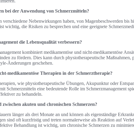
imieren.
en bei der Anwendung von Schmerzmitteln?
en verschiedene Nebenwirkungen haben, von Magenbeschwerden bis hi
ist wichtig, die Risiken zu besprechen und eine geeignete Schmerzmedik
gement die Lebensqualität verbessern?
management kombiniert medikamentöse und nicht-medikamentöse Ansä
inden zu fördern. Dies kann durch physiotherapeutische Maßnahmen, 
style-Änderungen geschehen.
nicht-medikamentöse Therapien in der Schmerztherapie?
erapien, wie physiotherapeutische Übungen, Akupunktur oder Entspa
mit Schmerzmitteln eine bedeutende Rolle im Schmerzmanagement spie
fektiver zu behandeln.
ed zwischen akuten und chronischen Schmerzen?
uern länger als drei Monate an und können als eigenständige Erkrank
 sind oft kurzfristig und treten normalerweise als Reaktion auf Verl
ffektive Behandlung ist wichtig, um chronische Schmerzen zu minimier