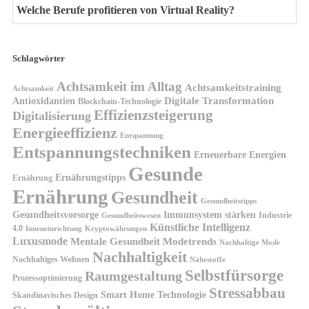
Welche Berufe profitieren von Virtual Reality?
Schlagwörter
Achtsamkeit im Alltag
Achtsamkeitstraining
Achtsamkeit
Antioxidantien
Digitale Transformation
Blockchain-Technologie
Effizienzsteigerung
Digitalisierung
Energieeffizienz
Entspannung
Entspannungstechniken
Erneuerbare Energien
Gesunde
Ernährungstipps
Ernährung
Ernährung
Gesundheit
Gesundheitstipps
Gesundheitsvorsorge
Immunsystem stärken
Industrie
Gesundheitswesen
Künstliche Intelligenz
4.0
Kryptowährungen
Inneneinrichtung
Luxusmode
Mentale Gesundheit
Modetrends
Nachhaltige Mode
Nachhaltigkeit
Nachhaltiges Wohnen
Nährstoffe
Selbstfürsorge
Raumgestaltung
Prozessoptimierung
Stressabbau
Smart Home Technologie
Skandinavisches Design