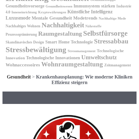
Gesundheitsvorsorge
Immunsystem stärken
Industrie
Gesundheitswesen
Künstliche Intelligenz
4.0
Kryptowährungen
Inneneinrichtung
Luxusmode
Mentale Gesundheit
Modetrends
Nachhaltige Mode
Nachhaltigkeit
Nachhaltiges Wohnen
Nährstoffe
Selbstfürsorge
Raumgestaltung
Prozessoptimierung
Stressabbau
Smart Home Technologie
Skandinavisches Design
Stressbewältigung
Technologische
Stressmanagement
Umweltschutz
Technologische Innovationen
Innovation
Wohnraumgestaltung
Wohnaccessoires
Zeitmanagement
Gesundheit
>
Krankenhausplanung: Wie moderne Kliniken
Effizienz steigern