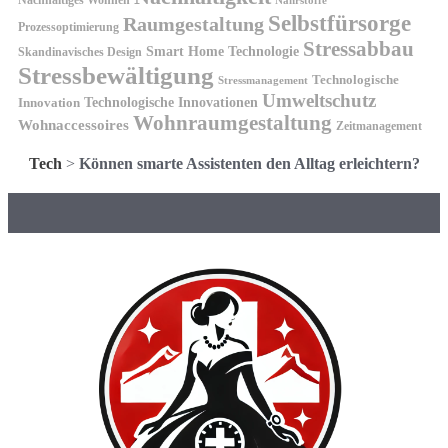
Nachhaltiges Wohnen
Nährstoffe
Selbstfürsorge
Raumgestaltung
Prozessoptimierung
Stressabbau
Smart Home Technologie
Skandinavisches Design
Stressbewältigung
Technologische
Stressmanagement
Umweltschutz
Technologische Innovationen
Innovation
Wohnraumgestaltung
Wohnaccessoires
Zeitmanagement
Tech
>
Können smarte Assistenten den Alltag erleichtern?