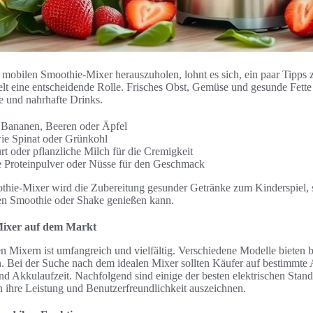
mobilen Smoothie-Mixer herauszuholen, lohnt es sich, ein paar Tipps 
ielt eine entscheidende Rolle. Frisches Obst, Gemüse und gesunde Fet
e und nahrhafte Drinks.
 Bananen, Beeren oder Äpfel
e Spinat oder Grünkohl
t oder pflanzliche Milch für die Cremigkeit
e Proteinpulver oder Nüsse für den Geschmack
hie-Mixer wird die Zubereitung gesunder Getränke zum Kinderspiel, so
ren Smoothie oder Shake genießen kann.
Mixer auf dem Markt
n Mixern ist umfangreich und vielfältig. Verschiedene Modelle bieten 
rn. Bei der Suche nach dem idealen Mixer sollten Käufer auf bestimmte
d Akkulaufzeit. Nachfolgend sind einige der besten elektrischen Stan
rch ihre Leistung und Benutzerfreundlichkeit auszeichnen.