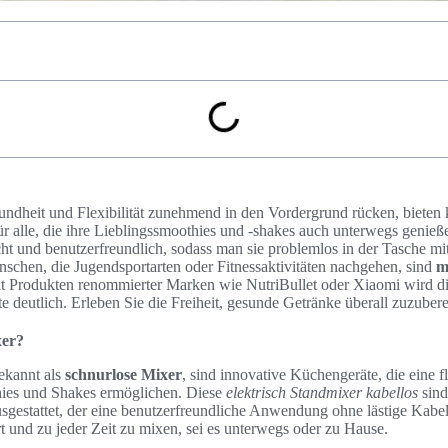
sundheit und Flexibilität zunehmend in den Vordergrund rücken, bieten 
r alle, die ihre Lieblingssmoothies und -shakes auch unterwegs genie
cht und benutzerfreundlich, sodass man sie problemlos in der Tasche 
nschen, die Jugendsportarten oder Fitnessaktivitäten nachgehen, sind
m
it Produkten renommierter Marken wie NutriBullet oder Xiaomi wird die
te deutlich. Erleben Sie die Freiheit, gesunde Getränke überall zuzuber
xer?
ekannt als
schnurlose Mixer
, sind innovative Küchengeräte, die eine 
ies und Shakes ermöglichen. Diese
elektrisch Standmixer kabellos
sind
sgestattet, der eine benutzerfreundliche Anwendung ohne lästige Kabel 
rt und zu jeder Zeit zu mixen, sei es unterwegs oder zu Hause.