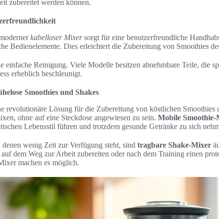
eit zubereitet werden können.
zerfreundlichkeit
g moderner
kabelloser Mixer
sorgt für eine benutzerfreundliche Handhabun
he Bedienelemente. Dies erleichtert die Zubereitung von Smoothies deu
 die einfache Reinigung. Viele Modelle besitzen abnehmbare Teile, die s
ss erheblich beschleunigt.
ühelose Smoothies und Shakes
ne revolutionäre Lösung für die Zubereitung von köstlichen Smoothies 
 mixen, ohne auf eine Steckdose angewiesen zu sein.
Mobile Smoothie-
ektischen Lebensstil führen und trotzdem gesunde Getränke zu sich ne
n denen wenig Zeit zur Verfügung steht, sind
tragbare Shake-Mixer
äu
k auf dem Weg zur Arbeit zubereiten oder nach dem Training einen prot
Mixer machen es möglich.