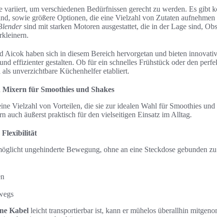
e variiert, um verschiedenen Bedürfnissen gerecht zu werden. Es gibt 
 sind, sowie größere Optionen, die eine Vielzahl von Zutaten aufnehme
Blender
sind mit starken Motoren ausgestattet, die in der Lage sind, O
rkleinern.
nd Aicok haben sich in diesem Bereich hervorgetan und bieten innovati
nd effizienter gestalten. Ob für ein schnelles Frühstück oder den perf
 als unverzichtbare Küchenhelfer etabliert.
en Mixern für Smoothies und Shakes
ine Vielzahl von Vorteilen, die sie zur idealen Wahl für Smoothies un
n auch äußerst praktisch für den vielseitigen Einsatz im Alltag.
Flexibilität
öglicht ungehinderte Bewegung, ohne an eine Steckdose gebunden zu se
en
wegs
ne Kabel
leicht transportierbar ist, kann er mühelos überallhin mitge