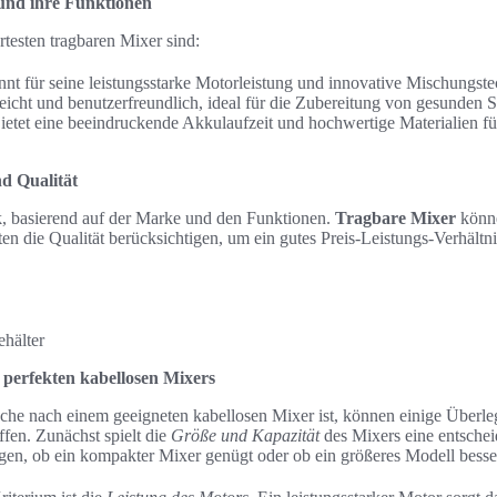
und ihre Funktionen
testen tragbaren Mixer sind:
nt für seine leistungsstarke Motorleistung und innovative Mischungste
icht und benutzerfreundlich, ideal für die Zubereitung von gesunden 
etet eine beeindruckende Akkulaufzeit und hochwertige Materialien fü
nd Qualität
rk, basierend auf der Marke und den Funktionen.
Tragbare Mixer
könne
ten die Qualität berücksichtigen, um ein gutes Preis-Leistungs-Verhältni
ehälter
 perfekten kabellosen Mixers
he nach einem geeigneten kabellosen Mixer ist, können einige Überleg
ffen. Zunächst spielt die
Größe und Kapazität
des Mixers eine entschei
gen, ob ein kompakter Mixer genügt oder ob ein größeres Modell besser