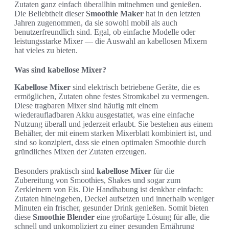
Zutaten ganz einfach überallhin mitnehmen und genießen.
Die Beliebtheit dieser
Smoothie Maker
hat in den letzten
Jahren zugenommen, da sie sowohl mobil als auch
benutzerfreundlich sind. Egal, ob einfache Modelle oder
leistungsstarke Mixer — die Auswahl an kabellosen Mixern
hat vieles zu bieten.
Was sind kabellose Mixer?
Kabellose Mixer
sind elektrisch betriebene Geräte, die es
ermöglichen, Zutaten ohne festes Stromkabel zu vermengen.
Diese tragbaren Mixer sind häufig mit einem
wiederaufladbaren Akku ausgestattet, was eine einfache
Nutzung überall und jederzeit erlaubt. Sie bestehen aus einem
Behälter, der mit einem starken Mixerblatt kombiniert ist, und
sind so konzipiert, dass sie einen optimalen Smoothie durch
gründliches Mixen der Zutaten erzeugen.
Besonders praktisch sind
kabellose Mixer
für die
Zubereitung von Smoothies, Shakes und sogar zum
Zerkleinern von Eis. Die Handhabung ist denkbar einfach:
Zutaten hineingeben, Deckel aufsetzen und innerhalb weniger
Minuten ein frischer, gesunder Drink genießen. Somit bieten
diese
Smoothie Blender
eine großartige Lösung für alle, die
schnell und unkompliziert zu einer gesunden Ernährung