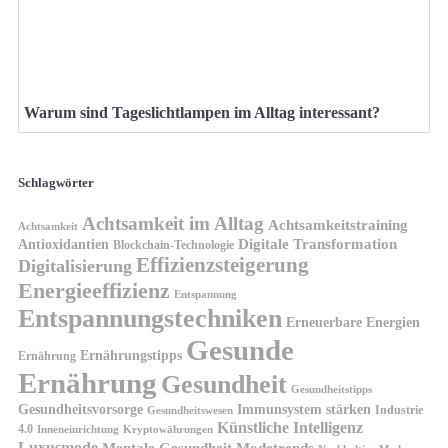
Warum sind Tageslichtlampen im Alltag interessant?
Schlagwörter
Achtsamkeit im Alltag
Achtsamkeitstraining
Achtsamkeit
Antioxidantien
Digitale Transformation
Blockchain-Technologie
Effizienzsteigerung
Digitalisierung
Energieeffizienz
Entspannung
Entspannungstechniken
Erneuerbare Energien
Gesunde
Ernährungstipps
Ernährung
Ernährung
Gesundheit
Gesundheitstipps
Gesundheitsvorsorge
Immunsystem stärken
Industrie
Gesundheitswesen
Künstliche Intelligenz
4.0
Kryptowährungen
Inneneinrichtung
Luxusmode
Mentale Gesundheit
Modetrends