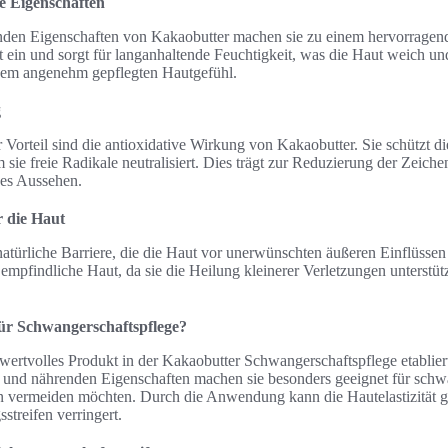
e Eigenschaften
nden Eigenschaften von Kakaobutter machen sie zu einem hervorragend
aut ein und sorgt für langanhaltende Feuchtigkeit, was die Haut weich un
nem angenehm gepflegten Hautgefühl.
g
 Vorteil sind die antioxidative Wirkung von Kakaobutter. Sie schützt d
sie freie Radikale neutralisiert. Dies trägt zur Reduzierung der Zeiche
hes Aussehen.
r die Haut
natürliche Barriere, die die Haut vor unerwünschten äußeren Einflüssen 
r empfindliche Haut, da sie die Heilung kleinerer Verletzungen unterstü
für Schwangerschaftspflege?
 wertvolles Produkt in der Kakaobutter Schwangerschaftspflege etabliert
 und nährenden Eigenschaften machen sie besonders geeignet für schw
n vermeiden möchten. Durch die Anwendung kann die Hautelastizität g
treifen verringert.