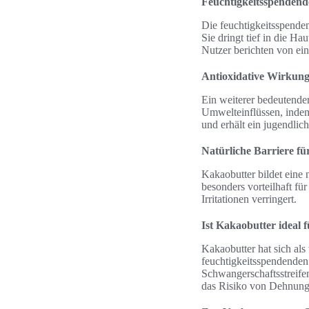
Feuchtigkeitsspendend
Die feuchtigkeitsspende
Sie dringt tief in die H
Nutzer berichten von ei
Antioxidative Wirkun
Ein weiterer bedeutender
Umwelteinflüssen, indem 
und erhält ein jugendlic
Natürliche Barriere fü
Kakaobutter bildet eine 
besonders vorteilhaft fü
Irritationen verringert.
Ist Kakaobutter ideal 
Kakaobutter hat sich als
feuchtigkeitsspendenden
Schwangerschaftsstreife
das Risiko von Dehnungss