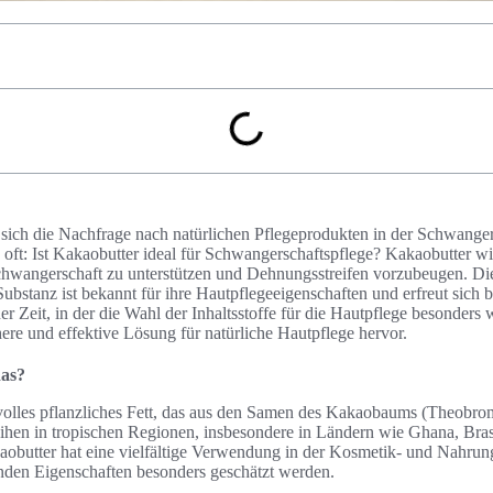
t sich die Nachfrage nach natürlichen Pflegeprodukten in der Schwanger
h oft: Ist Kakaobutter ideal für Schwangerschaftspflege? Kakaobutter 
hwangerschaft zu unterstützen und Dehnungsstreifen vorzubeugen. Die
ubstanz ist bekannt für ihre Hautpflegeeigenschaften und erfreut sich
er Zeit, in der die Wahl der Inhaltsstoffe für die Hautpflege besonders wic
here und effektive Lösung für natürliche Hautpflege hervor.
das?
tvolles pflanzliches Fett, das aus den Samen des Kakaobaums (Theob
hen in tropischen Regionen, insbesondere in Ländern wie Ghana, Bras
aobutter hat eine vielfältige Verwendung in der Kosmetik- und Nahrung
enden Eigenschaften besonders geschätzt werden.