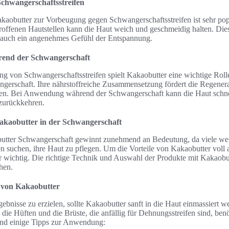
chwangerschaftsstreifen
obutter zur Vorbeugung gegen Schwangerschaftsstreifen ist sehr pop
roffenen Hautstellen kann die Haut weich und geschmeidig halten. Dies 
t auch ein angenehmes Gefühl der Entspannung.
rend der Schwangerschaft
g von Schwangerschaftsstreifen spielt Kakaobutter eine wichtige Rolle
gerschaft. Ihre nährstoffreiche Zusammensetzung fördert die Regenerat
hren. Bei Anwendung während der Schwangerschaft kann die Haut schne
zurückkehren.
kaobutter in der Schwangerschaft
ter Schwangerschaft gewinnt zunehmend an Bedeutung, da viele we
n suchen, ihre Haut zu pflegen. Um die Vorteile von Kakaobutter voll 
r wichtig. Die richtige Technik und Auswahl der Produkte mit Kakaobu
hen.
von Kakaobutter
bnisse zu erzielen, sollte Kakaobutter sanft in die Haut einmassiert 
die Hüften und die Brüste, die anfällig für Dehnungsstreifen sind, ben
ind einige Tipps zur Anwendung: