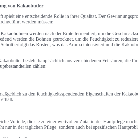
ung von Kakaobutter
t spielt eine entscheidende Rolle in ihrer Qualität. Der Gewinnungspr
 durchgeführt werden müssen:
 Kakaobohnen werden nach der Ernte fermentiert, um die Geschmackse
eßend werden die Bohnen getrocknet, um die Feuchtigkeit zu reduzier
n Schritt erfolgt das Rösten, was das Aroma intensiviert und die Kakao
obutter besteht hauptsächlich aus verschiedenen Fettsäuren, die für i
uptbestandteilen zählen:
 maßgeblich zu den feuchtigkeitsspendenden Eigenschaften der Kakaobut
erhält.
eiche Vorteile, die sie zu einer wertvollen Zutat in der Hautpflege mach
cht nur in der täglichen Pflege, sondern auch bei spezifischen Hautprob