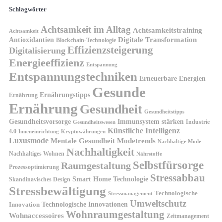
Schlagwörter
Achtsamkeit im Alltag
Achtsamkeitstraining
Achtsamkeit
Antioxidantien
Digitale Transformation
Blockchain-Technologie
Effizienzsteigerung
Digitalisierung
Energieeffizienz
Entspannung
Entspannungstechniken
Erneuerbare Energien
Gesunde
Ernährungstipps
Ernährung
Ernährung
Gesundheit
Gesundheitstipps
Gesundheitsvorsorge
Immunsystem stärken
Industrie
Gesundheitswesen
Künstliche Intelligenz
4.0
Kryptowährungen
Inneneinrichtung
Luxusmode
Mentale Gesundheit
Modetrends
Nachhaltige Mode
Nachhaltigkeit
Nachhaltiges Wohnen
Nährstoffe
Selbstfürsorge
Raumgestaltung
Prozessoptimierung
Stressabbau
Smart Home Technologie
Skandinavisches Design
Stressbewältigung
Technologische
Stressmanagement
Umweltschutz
Technologische Innovationen
Innovation
Wohnraumgestaltung
Wohnaccessoires
Zeitmanagement