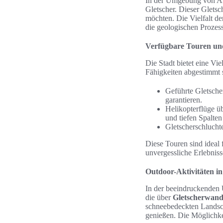
In der Umgebung von Anc
Gletscher. Dieser Gletsc
möchten. Die Vielfalt de
die geologischen Prozes
Verfügbare Touren u
Die Stadt bietet eine Vi
Fähigkeiten abgestimmt 
Geführte Gletsche
garantieren.
Helikopterflüge üb
und tiefen Spalte
Gletscherschlucht
Diese Touren sind ideal 
unvergessliche Erlebnis
Outdoor-Aktivitäten i
In der beeindruckenden
die über
Gletscherwand
schneebedeckten Landsc
genießen. Die Möglichke