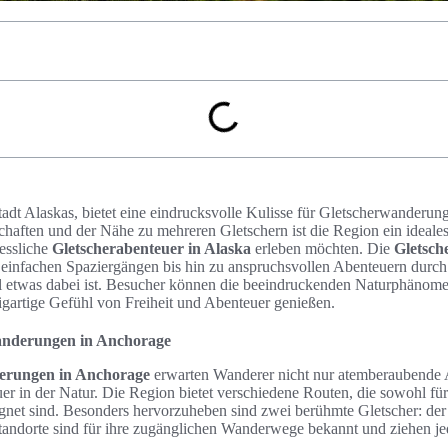
adt Alaskas, bietet eine eindrucksvolle Kulisse für Gletscherwanderun
aften und der Nähe zu mehreren Gletschern ist die Region ein ideales
essliche
Gletscherabenteuer in Alaska
erleben möchten. Die
Gletsch
einfachen Spaziergängen bis hin zu anspruchsvollen Abenteuern durch 
el etwas dabei ist. Besucher können die beeindruckenden Naturphäno
gartige Gefühl von Freiheit und Abenteuer genießen.
wanderungen in Anchorage
erungen in Anchorage
erwarten Wanderer nicht nur atemberaubende 
uer in der Natur. Die Region bietet verschiedene Routen, die sowohl fü
gnet sind. Besonders hervorzuheben sind zwei berühmte Gletscher: der 
tandorte sind für ihre zugänglichen Wanderwege bekannt und ziehen je