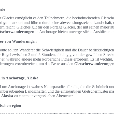
ele
Glacier ermöglicht es den Teilnehmern, die beeindruckenden Gletsch
ind gut markiert und führen durch eine abwechslungsreiche Landschaft, 
rn reicht. Gleiches gilt für den Portage Glacier, der mit seinen majestä
etscherwanderungen
in Anchorage bieten unvergessliche Ausblicke u
uer von Wanderungen
oute sollten Wanderer die Schwierigkeit und die Dauer berücksichtig
der Regel zwischen 2 und 5 Stunden, abhängig von der gewählten Streck
net
, während andere mehr körperliche Fitness erfordern. Es ist wichtig, 
derungen vorzubereiten, um das Beste aus den
Gletscherwanderungen
 in Anchorage, Alaska
 um Anchorage ist wahres Naturparadies für alle, die die Schönheit un
emberaubenden Landschaften und die einzigartigen Gletschermuster ma
 Alaska
zu einem unvergesslichen Abenteuer.
tscherregion