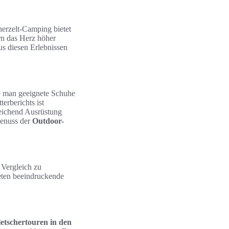
herzelt-Camping bietet
rn das Herz höher
us diesen Erlebnissen
te man geeignete Schuhe
rberichts ist
reichend Ausrüstung
Genuss der
Outdoor-
Vergleich zu
eten beeindruckende
etschertouren in den