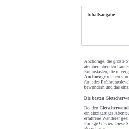
Inhaltsangabe
Anchorage, die größte St
atemberaubenden Landsch
Enthusiasten, die unverg
Anchorage
reichen von 
für jedes Erfahrungslev
bewundern und das einzi
Die besten Gletscher
Bei den
Gletscherwand
ein einzigartiges Abente
erfahrene Wanderer geei
Portage Glacier. Diese S
Besucher an.