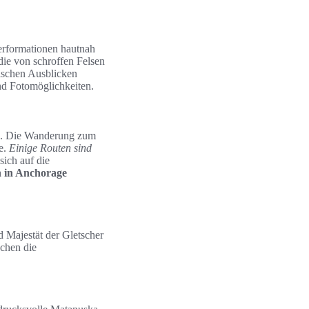
erformationen hautnah
die von schroffen Felsen
tischen Ausblicken
nd Fotomöglichkeiten.
en. Die Wanderung zum
e.
Einige Routen sind
sich auf die
 in Anchorage
d Majestät der Gletscher
chen die