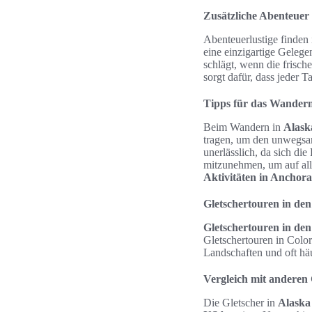
Zusätzliche Abenteuer 
Abenteuerlustige finden 
eine einzigartige Geleg
schlägt, wenn die frisc
sorgt dafür, dass jeder 
Tipps für das Wandern
Beim Wandern in
Alask
tragen, um den unwegsam
unerlässlich, da sich di
mitzunehmen, um auf alle
Aktivitäten in Anchor
Gletschertouren in de
Gletschertouren in de
Gletschertouren in Color
Landschaften und oft häu
Vergleich mit anderen
Die Gletscher in
Alaska