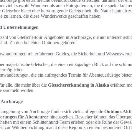
horage gibt es zahlreiche beeindruckende Gletscher, darunter der ei
her zieht sowohl Wanderer als auch Fotografen an, die die spektakuläre
r Gletscher bietet eine hervorragende Gelegenheit, die Natur hautnah 
se zu lernen, die diese Wunderwerke geschaffen haben.
nd Unternehmungen
elzahl von Gletschertour-Angeboten in Anchorage, die auf unterschiedl
sind. Zu den beliebten Optionen gehören:
rwanderungen mit erfahrenen Guides, die Sicherheit und Wissenswert
er majestätische Gletscher, die einen einzigartigen Blick auf die schi
n ermöglichen.
enwanderungen, die ein aufregendes Terrain für Abenteuerlustige bieten
für alle, die mehr über die
Gletschererkundung in Alaska
erfahren mö
se sammeln wollen.
n Anchorage
 Umgebung von Anchorage finden sich viele aufregende
Outdoor-Akti
erungen für Abenteurer
hinausgehen. Besucher können das Überque
haften mit einem Schlittenhund-Team erleben oder die Ruhe der Gewä
it zur Wildbeobachtung macht diese Region zu einem besonderen Ort f