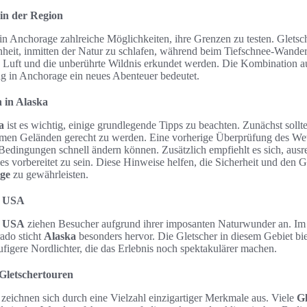
in der Region
in Anchorage zahlreiche Möglichkeiten, ihre Grenzen zu testen. Gletsc
enheit, inmitten der Natur zu schlafen, während beim Tiefschnee-Wande
he Luft und die unberührte Wildnis erkundet werden. Die Kombination a
Tag in Anchorage ein neues Abenteuer bedeutet.
 in Alaska
a
ist es wichtig, einige grundlegende Tipps zu beachten. Zunächst soll
en Geländen gerecht zu werden. Eine vorherige Überprüfung des Wette
e Bedingungen schnell ändern können. Zusätzlich empfiehlt es sich, aus
s vorbereitet zu sein. Diese Hinweise helfen, die Sicherheit und den 
age
zu gewährleisten.
n USA
n USA
ziehen Besucher aufgrund ihrer imposanten Naturwunder an. Im 
ado sticht
Alaska
besonders hervor. Die Gletscher in diesem Gebiet bi
figere Nordlichter, die das Erlebnis noch spektakulärer machen.
 Gletschertouren
zeichnen sich durch eine Vielzahl einzigartiger Merkmale aus. Viele
Gl