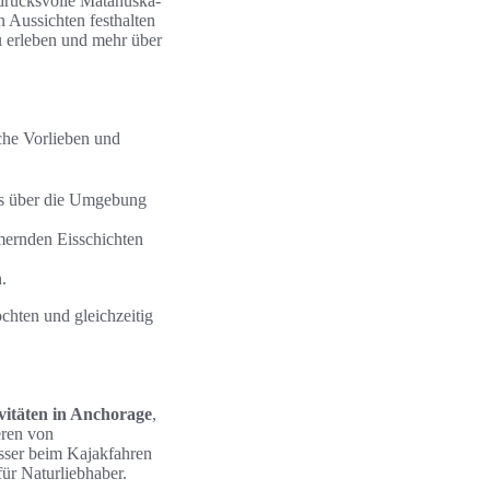
ndrucksvolle Matanuska-
n Aussichten festhalten
zu erleben und mehr über
iche Vorlieben und
es über die Umgebung
mmernden Eisschichten
.
chten und gleichzeitig
vitäten in Anchorage
,
ren von
sser beim Kajakfahren
ür Naturliebhaber.