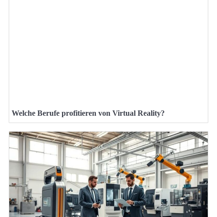
Welche Berufe profitieren von Virtual Reality?