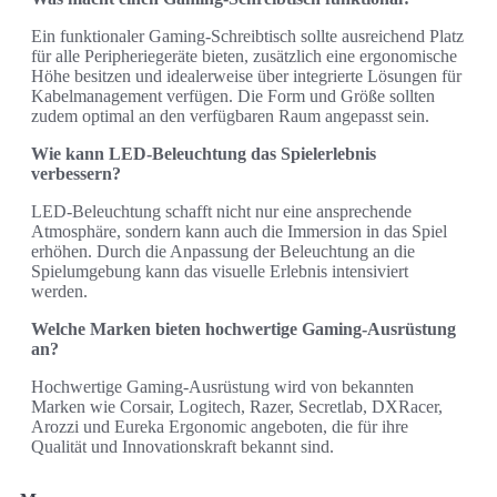
Ein funktionaler Gaming-Schreibtisch sollte ausreichend Platz
für alle Peripheriegeräte bieten, zusätzlich eine ergonomische
Höhe besitzen und idealerweise über integrierte Lösungen für
Kabelmanagement verfügen. Die Form und Größe sollten
zudem optimal an den verfügbaren Raum angepasst sein.
Wie kann LED-Beleuchtung das Spielerlebnis
verbessern?
LED-Beleuchtung schafft nicht nur eine ansprechende
Atmosphäre, sondern kann auch die Immersion in das Spiel
erhöhen. Durch die Anpassung der Beleuchtung an die
Spielumgebung kann das visuelle Erlebnis intensiviert
werden.
Welche Marken bieten hochwertige Gaming-Ausrüstung
an?
Hochwertige Gaming-Ausrüstung wird von bekannten
Marken wie Corsair, Logitech, Razer, Secretlab, DXRacer,
Arozzi und Eureka Ergonomic angeboten, die für ihre
Qualität und Innovationskraft bekannt sind.