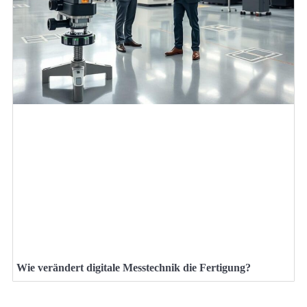
Wie verändert digitale Messtechnik die Fertigung?