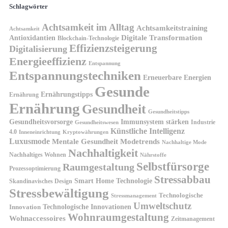
Schlagwörter
Achtsamkeit im Alltag
Achtsamkeitstraining
Achtsamkeit
Antioxidantien
Digitale Transformation
Blockchain-Technologie
Effizienzsteigerung
Digitalisierung
Energieeffizienz
Entspannung
Entspannungstechniken
Erneuerbare Energien
Gesunde
Ernährungstipps
Ernährung
Ernährung
Gesundheit
Gesundheitstipps
Gesundheitsvorsorge
Immunsystem stärken
Industrie
Gesundheitswesen
Künstliche Intelligenz
4.0
Kryptowährungen
Inneneinrichtung
Luxusmode
Mentale Gesundheit
Modetrends
Nachhaltige Mode
Nachhaltigkeit
Nachhaltiges Wohnen
Nährstoffe
Selbstfürsorge
Raumgestaltung
Prozessoptimierung
Stressabbau
Smart Home Technologie
Skandinavisches Design
Stressbewältigung
Technologische
Stressmanagement
Umweltschutz
Technologische Innovationen
Innovation
Wohnraumgestaltung
Wohnaccessoires
Zeitmanagement