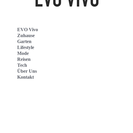
EVO Vivo
Zuhause
Garten
Lifestyle
Mode
Reisen
Tech
Über Uns
Kontakt
Evo Vivo Deutschland
Evo Vivo España
Evo Vivo Nederland