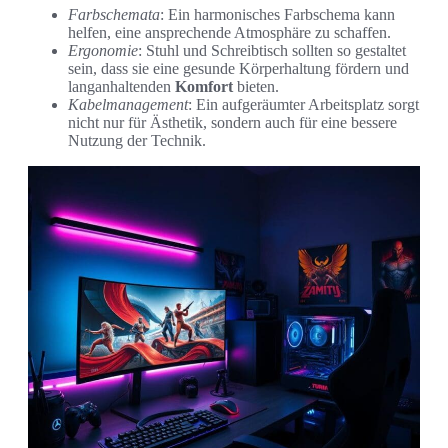
Farbschemata
: Ein harmonisches Farbschema kann
helfen, eine ansprechende Atmosphäre zu schaffen.
Ergonomie
: Stuhl und Schreibtisch sollten so gestaltet
sein, dass sie eine gesunde Körperhaltung fördern und
langanhaltenden
Komfort
bieten.
Kabelmanagement
: Ein aufgeräumter Arbeitsplatz sorgt
nicht nur für Ästhetik, sondern auch für eine bessere
Nutzung der Technik.