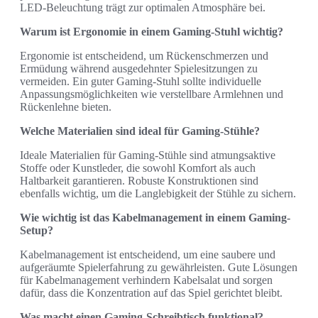
LED-Beleuchtung trägt zur optimalen Atmosphäre bei.
Warum ist Ergonomie in einem Gaming-Stuhl wichtig?
Ergonomie ist entscheidend, um Rückenschmerzen und
Ermüdung während ausgedehnter Spielesitzungen zu
vermeiden. Ein guter Gaming-Stuhl sollte individuelle
Anpassungsmöglichkeiten wie verstellbare Armlehnen und
Rückenlehne bieten.
Welche Materialien sind ideal für Gaming-Stühle?
Ideale Materialien für Gaming-Stühle sind atmungsaktive
Stoffe oder Kunstleder, die sowohl Komfort als auch
Haltbarkeit garantieren. Robuste Konstruktionen sind
ebenfalls wichtig, um die Langlebigkeit der Stühle zu sichern.
Wie wichtig ist das Kabelmanagement in einem Gaming-
Setup?
Kabelmanagement ist entscheidend, um eine saubere und
aufgeräumte Spielerfahrung zu gewährleisten. Gute Lösungen
für Kabelmanagement verhindern Kabelsalat und sorgen
dafür, dass die Konzentration auf das Spiel gerichtet bleibt.
Was macht einen Gaming-Schreibtisch funktional?