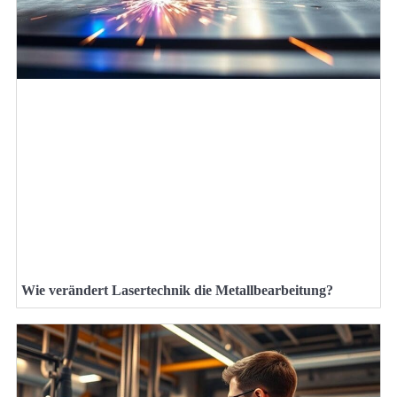
Wie verändert Lasertechnik die Metallbearbeitung?