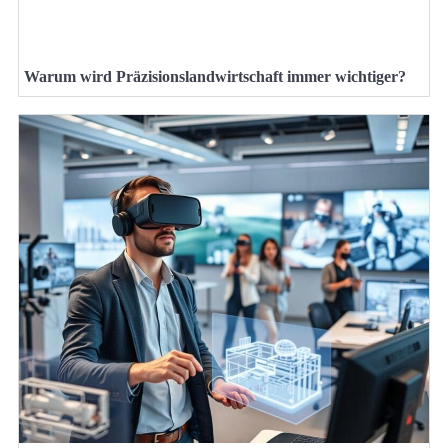
Warum wird Präzisionslandwirtschaft immer wichtiger?