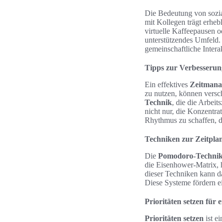
Die Bedeutung von sozia
mit Kollegen trägt erhebl
virtuelle Kaffeepausen o
unterstützendes Umfeld.
gemeinschaftliche Intera
Tipps zur Verbesseru
Ein effektives
Zeitman
zu nutzen, können versc
Technik
, die die Arbeit
nicht nur, die Konzentra
Rhythmus zu schaffen, de
Techniken zur Zeitpl
Die
Pomodoro-Techni
die Eisenhower-Matrix, 
dieser Techniken kann da
Diese Systeme fördern ei
Prioritäten setzen für
Prioritäten setzen
ist e