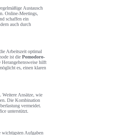
 regelmäßige Austausch
ern. Online-Meetings,
nd schaffen ein
ndern auch durch
ie Arbeitszeit optimal
ode ist die
Pomodoro-
se Herangehensweise hilft
möglicht es, einen klaren
. Weitere Ansätze, wie
eren. Die Kombination
berlastung vermeidet.
ce unterstützt.
ie wichtigsten Aufgaben