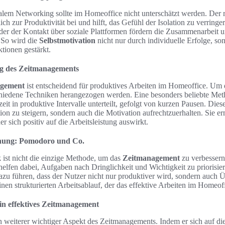
lem Networking sollte im Homeoffice nicht unterschätzt werden. Der
ich zur Produktivität bei und hilft, das Gefühl der Isolation zu verring
der der Kontakt über soziale Plattformen fördern die Zusammenarbeit u
 So wird die
Selbstmotivation
nicht nur durch individuelle Erfolge, so
ktionen gestärkt.
ng des Zeitmanagements
agement
ist entscheidend für produktives Arbeiten im Homeoffice. Um d
hiedene Techniken herangezogen werden. Eine besonders beliebte Meth
szeit in produktive Intervalle unterteilt, gefolgt von kurzen Pausen. Die
tion zu steigern, sondern auch die Motivation aufrechtzuerhalten. Sie er
r sich positiv auf die Arbeitsleistung auswirkt.
anung: Pomodoro und Co.
k
ist nicht die einzige Methode, um das
Zeitmanagement
zu verbessern
helfen dabei, Aufgaben nach Dringlichkeit und Wichtigkeit zu priorisi
zu führen, dass der Nutzer nicht nur produktiver wird, sondern auch Ü
nen strukturierten Arbeitsablauf, der das effektive Arbeiten im Homeoffi
 ein effektives Zeitmanagement
in weiterer wichtiger Aspekt des Zeitmanagements. Indem er sich auf d