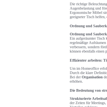
Die richtige Beleuchtun
Augenbelastung und förd
Ergonomische Möbel sind
geeigneter Tisch helfen,
Ordnung und Sauberkei
Ordnung und Sauberk
Ein aufgeräumter Tisch k
regelmäßige Aufräumen 
verbessern, sondern för
können ebenfalls einen p
Effizienter arbeiten: T
Um im Homeoffice erfolg
Durch die klare Definiti
Bei der
Organisation
de
erhöhen.
Die Bedeutung von str
Strukturierte Arbeitsa
der Zeiten für Meetings,