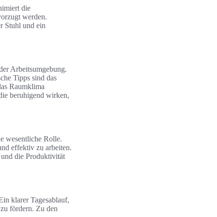
imiert die
vorzugt werden.
 Stuhl und ein
g der Arbeitsumgebung.
sche Tipps sind das
 das Raumklima
die beruhigend wirken,
e wesentliche Rolle.
nd effektiv zu arbeiten.
und die Produktivität
Ein klarer Tagesablauf,
 zu fördern. Zu den