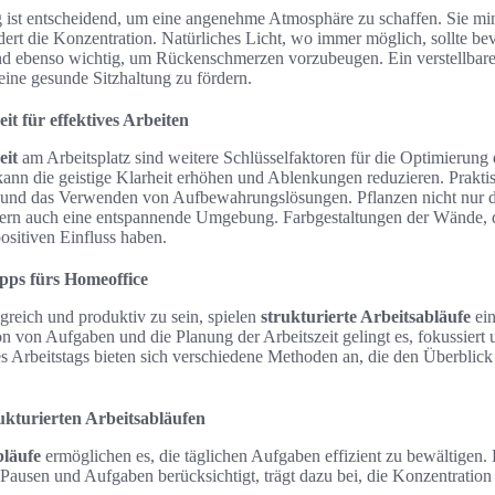
g ist entscheidend, um eine angenehme Atmosphäre zu schaffen. Sie min
ert die Konzentration. Natürliches Licht, wo immer möglich, sollte be
 ebenso wichtig, um Rückenschmerzen vorzubeugen. Ein verstellbarer
 eine gesunde Sitzhaltung zu fördern.
t für effektives Arbeiten
eit
am Arbeitsplatz sind weitere Schlüsselfaktoren für die Optimierun
ann die geistige Klarheit erhöhen und Ablenkungen reduzieren. Prakti
und das Verwenden von Aufbewahrungslösungen. Pflanzen nicht nur
dern auch eine entspannende Umgebung. Farbgestaltungen der Wände, 
ositiven Einfluss haben.
ipps fürs Homeoffice
reich und produktiv zu sein, spielen
strukturierte Arbeitsabläufe
ein
on von Aufgaben und die Planung der Arbeitszeit gelingt es, fokussiert u
s Arbeitstags bieten sich verschiedene Methoden an, die den Überblick 
ukturierten Arbeitsabläufen
bläufe
ermöglichen es, die täglichen Aufgaben effizient zu bewältigen. 
 Pausen und Aufgaben berücksichtigt, trägt dazu bei, die Konzentration