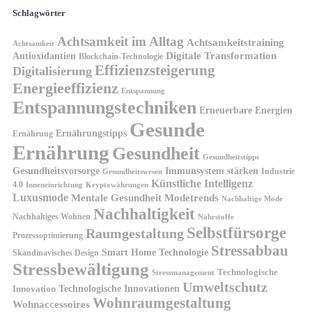
Schlagwörter
Achtsamkeit im Alltag
Achtsamkeitstraining
Achtsamkeit
Antioxidantien
Digitale Transformation
Blockchain-Technologie
Effizienzsteigerung
Digitalisierung
Energieeffizienz
Entspannung
Entspannungstechniken
Erneuerbare Energien
Gesunde
Ernährungstipps
Ernährung
Ernährung
Gesundheit
Gesundheitstipps
Gesundheitsvorsorge
Immunsystem stärken
Industrie
Gesundheitswesen
Künstliche Intelligenz
4.0
Kryptowährungen
Inneneinrichtung
Luxusmode
Mentale Gesundheit
Modetrends
Nachhaltige Mode
Nachhaltigkeit
Nachhaltiges Wohnen
Nährstoffe
Selbstfürsorge
Raumgestaltung
Prozessoptimierung
Stressabbau
Smart Home Technologie
Skandinavisches Design
Stressbewältigung
Technologische
Stressmanagement
Umweltschutz
Technologische Innovationen
Innovation
Wohnraumgestaltung
Wohnaccessoires