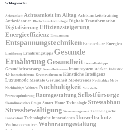
Schlagwörter
Achtsamkeit im Alltag
Achtsamkeitstraining
Achtsamkeit
Antioxidantien
Digitale Transformation
Blockchain-Technologie
Effizienzsteigerung
Digitalisierung
Energieeffizienz
Entspannung
Entspannungstechniken
Erneuerbare Energien
Gesunde
Ernährungstipps
Ernährung
Ernährung
Gesundheit
Gesundheitstipps
Gesundheitsvorsorge
Immunsystem stärken
Industrie
Gesundheitswesen
Künstliche Intelligenz
4.0
Kryptowährungen
Inneneinrichtung
Luxusmode
Mentale Gesundheit
Modetrends
Nachhaltige Mode
Nachhaltigkeit
Nachhaltiges Wohnen
Nährstoffe
Selbstfürsorge
Raumgestaltung
Prozessoptimierung
Stressabbau
Smart Home Technologie
Skandinavisches Design
Stressbewältigung
Technologische
Stressmanagement
Umweltschutz
Technologische Innovationen
Innovation
Wohnraumgestaltung
Wohnaccessoires