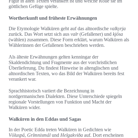
Figur in alten Texten verankert ist und welche Rolle sie im
göttlichen Gefüge spielte.
Wortherkunft und früheste Erwähnungen
Die Etymologie Walküren geht auf das altnordische
valkyrja
zurück. Das Wort setzt sich aus
valr
(Gefallener) und
kjósa
(wählen) zusammen. Diese Form erklärt, warum Walküren als
Wählerinnen der Gefallenen beschrieben werden.
Als älteste Erwähnungen gelten kenningar der
Skaldendichtung und Fragmente aus der vorchristlichen
Überlieferung. Du findest Hinweise in altenglischen und
altnordischen Texten, wo das Bild der Walküren bereits fest
verankert war.
Sprachhistorisch variiert die Bezeichnung in
nordgermanischen Dialekten. Diese Unterschiede spiegeln
regionale Vorstellungen von Funktion und Macht der
Walküren wider.
Walküren in den Eddas und Sagas
In der Poetic Edda treten Walküren in Gedichten wie
Völuspá
,
Grímnismál
und
Helgakviða
auf. Dort erscheinen