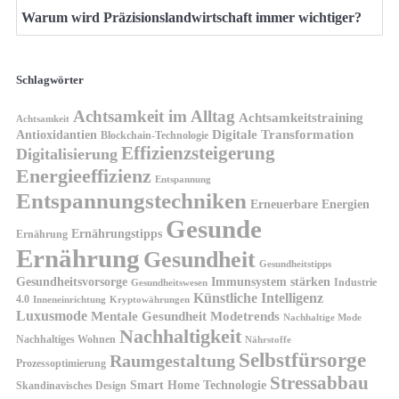
Warum wird Präzisionslandwirtschaft immer wichtiger?
Schlagwörter
Achtsamkeit im Alltag
Achtsamkeitstraining
Achtsamkeit
Antioxidantien
Digitale Transformation
Blockchain-Technologie
Effizienzsteigerung
Digitalisierung
Energieeffizienz
Entspannung
Entspannungstechniken
Erneuerbare Energien
Gesunde
Ernährungstipps
Ernährung
Ernährung
Gesundheit
Gesundheitstipps
Gesundheitsvorsorge
Immunsystem stärken
Industrie
Gesundheitswesen
Künstliche Intelligenz
4.0
Kryptowährungen
Inneneinrichtung
Luxusmode
Mentale Gesundheit
Modetrends
Nachhaltige Mode
Nachhaltigkeit
Nachhaltiges Wohnen
Nährstoffe
Selbstfürsorge
Raumgestaltung
Prozessoptimierung
Stressabbau
Smart Home Technologie
Skandinavisches Design