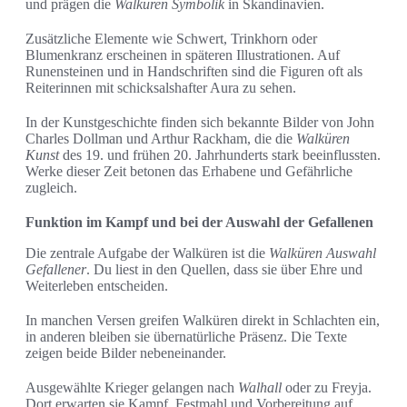
und prägen die
Walküren Symbolik
in Skandinavien.
Zusätzliche Elemente wie Schwert, Trinkhorn oder
Blumenkranz erscheinen in späteren Illustrationen. Auf
Runensteinen und in Handschriften sind die Figuren oft als
Reiterinnen mit schicksalshafter Aura zu sehen.
In der Kunstgeschichte finden sich bekannte Bilder von John
Charles Dollman und Arthur Rackham, die die
Walküren
Kunst
des 19. und frühen 20. Jahrhunderts stark beeinflussten.
Werke dieser Zeit betonen das Erhabene und Gefährliche
zugleich.
Funktion im Kampf und bei der Auswahl der Gefallenen
Die zentrale Aufgabe der Walküren ist die
Walküren Auswahl
Gefallener
. Du liest in den Quellen, dass sie über Ehre und
Weiterleben entscheiden.
In manchen Versen greifen Walküren direkt in Schlachten ein,
in anderen bleiben sie übernatürliche Präsenz. Die Texte
zeigen beide Bilder nebeneinander.
Ausgewählte Krieger gelangen nach
Walhall
oder zu Freyja.
Dort erwarten sie Kampf, Festmahl und Vorbereitung auf