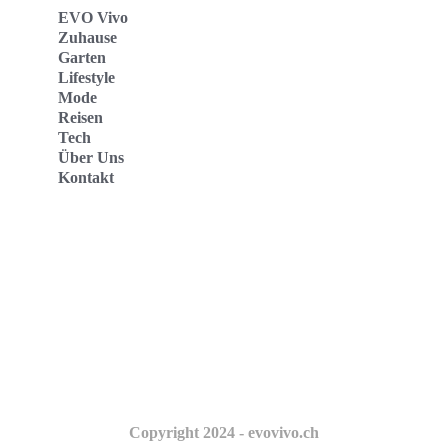
EVO Vivo
Zuhause
Garten
Lifestyle
Mode
Reisen
Tech
Über Uns
Kontakt
Evo Vivo Deutschland
Evo Vivo España
Evo Vivo Nederland
Evo Vivo Schweiz
Copyright 2024 - evovivo.ch