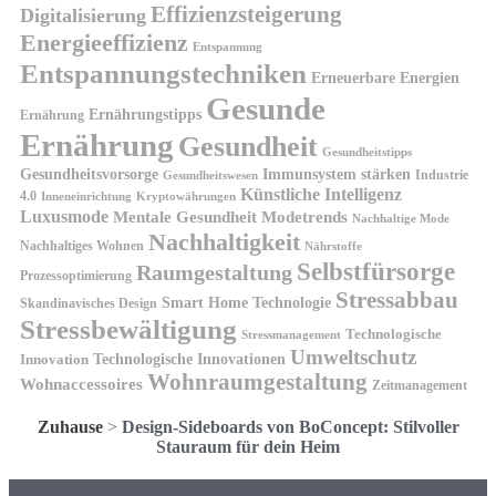
Effizienzsteigerung
Digitalisierung
Energieeffizienz
Entspannung
Entspannungstechniken
Erneuerbare Energien
Gesunde
Ernährungstipps
Ernährung
Ernährung
Gesundheit
Gesundheitstipps
Gesundheitsvorsorge
Immunsystem stärken
Industrie
Gesundheitswesen
Künstliche Intelligenz
4.0
Kryptowährungen
Inneneinrichtung
Luxusmode
Mentale Gesundheit
Modetrends
Nachhaltige Mode
Nachhaltigkeit
Nachhaltiges Wohnen
Nährstoffe
Selbstfürsorge
Raumgestaltung
Prozessoptimierung
Stressabbau
Smart Home Technologie
Skandinavisches Design
Stressbewältigung
Technologische
Stressmanagement
Umweltschutz
Technologische Innovationen
Innovation
Wohnraumgestaltung
Wohnaccessoires
Zeitmanagement
Zuhause
>
Design-Sideboards von BoConcept: Stilvoller
Stauraum für dein Heim