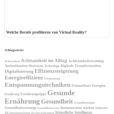
Welche Berufe profitieren von Virtual Reality?
Schlagwörter
Achtsamkeit im Alltag
Achtsamkeitstraining
Achtsamkeit
Antioxidantien
Digitale Transformation
Blockchain-Technologie
Effizienzsteigerung
Digitalisierung
Energieeffizienz
Entspannung
Entspannungstechniken
Erneuerbare Energien
Gesunde
Ernährungstipps
Ernährung
Ernährung
Gesundheit
Gesundheitstipps
Gesundheitsvorsorge
Immunsystem stärken
Industrie
Gesundheitswesen
Künstliche Intelligenz
4.0
Kryptowährungen
Inneneinrichtung