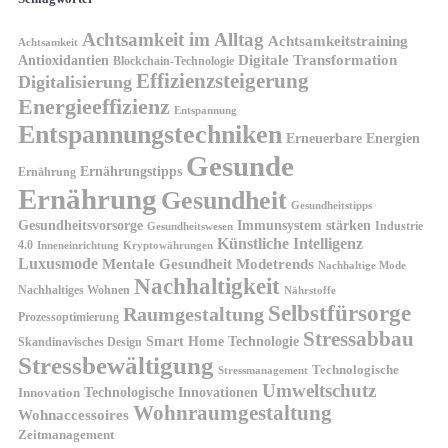
Achtsamkeit im Alltag
Achtsamkeitstraining
Achtsamkeit
Antioxidantien
Digitale Transformation
Blockchain-Technologie
Effizienzsteigerung
Digitalisierung
Energieeffizienz
Entspannung
Entspannungstechniken
Erneuerbare Energien
Gesunde
Ernährungstipps
Ernährung
Ernährung
Gesundheit
Gesundheitstipps
Gesundheitsvorsorge
Immunsystem stärken
Industrie
Gesundheitswesen
Künstliche Intelligenz
4.0
Kryptowährungen
Inneneinrichtung
Luxusmode
Mentale Gesundheit
Modetrends
Nachhaltige Mode
Nachhaltigkeit
Nachhaltiges Wohnen
Nährstoffe
Selbstfürsorge
Raumgestaltung
Prozessoptimierung
Stressabbau
Smart Home Technologie
Skandinavisches Design
Stressbewältigung
Technologische
Stressmanagement
Umweltschutz
Technologische Innovationen
Innovation
Wohnraumgestaltung
Wohnaccessoires
Zeitmanagement