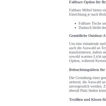
Faltbare Option für fl
Faltbare Möbel bieten ei
Einrichtung je nach Beda
Faltbare Tische un
Dadurch bleibt de
Gemütliche Outdoor-A
Um eine einladende und 
auch die Auswahl an Text
transformieren, indem si
sowohl warmes Licht spe
Option, während Kerzen
Beleuchtungsideen für
Die Gestaltung einer ge
stehend, die Auswahl a
unvergesslich werden. Zu
überall Platz finden kön
Textilien und Kissen f