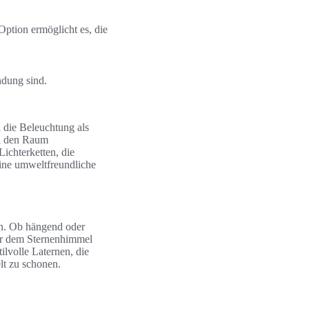
Option ermöglicht es, die
ndung sind.
 die Beleuchtung als
 den Raum
ichterketten, die
eine umweltfreundliche
en. Ob hängend oder
ter dem Sternenhimmel
lvolle Laternen, die
lt zu schonen.