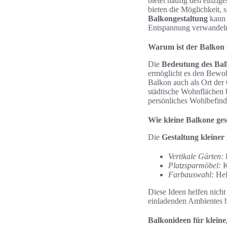
bietet häufig den einz
bieten die Möglichkeit, 
Balkongestaltung
kann
Entspannung verwandel
Warum ist der Balkon 
Die
Bedeutung des Bal
ermöglicht es den Bewohn
Balkon auch als Ort der
städtische Wohnflächen 
persönliches Wohlbefind
Wie kleine Balkone ge
Die
Gestaltung kleiner
Vertikale Gärten:
P
Platzsparmöbel:
K
Farbauswahl:
Hel
Diese Ideen helfen nich
einladenden Ambientes b
Balkonideen für klein