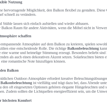
exible Nutzung
ne hervorragende Möglichkeit, den Balkon flexibel zu gestalten. Diese 
rf schnell zu verändern.
d Stühle lassen sich einfach aufstellen und wieder abbauen.
r Balkon Raum für andere Aktivitäten, wenn die Möbel nicht in Verwe
tmosphäre schaffen
entspannende Atmosphäre auf dem Balkon zu kreieren, spielen sowohl
ilien eine entscheidende Rolle. Die richtige
Balkonbeleuchtung
kann
e eine warme und heimelige Stimmung erzeugt. Besonders beliebt sind L
nden als auch einen dekorativen Akzent setzen. Solarleuchten bieten 
 eine romantische Note hinzufügen können.
 den Balkon
mütlichen Outdoor-Atmosphäre erfordert kreative Beleuchtungslösung
n
Balkonbeleuchtung
ist vielfältig und trägt dazu bei, dass Abende un
 den oft eingesetzten Optionen gehören elegante Hängeleuchten und sti
nen. Zudem sollten die Lichtquellen energieeffizient sein, um die Umwe
ür höchsten Komfort