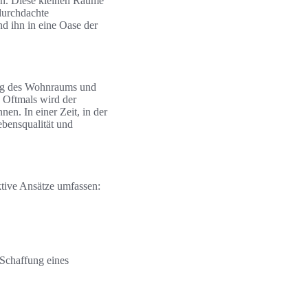
n. Diese kleinen Räume
 durchdachte
 ihn in eine Oase der
rung des Wohnraums und
. Oftmals wird der
n. In einer Zeit, in der
ebensqualität und
ktive Ansätze umfassen:
.
 Schaffung eines