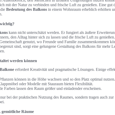
igen Außenbereich, den Menschen in urbanen Umgebungen nutzen könne
sich mit der Natur zu verbinden und frische Luft zu genießen. Eine gut
 die
Bedeutung des Balkons
in einem Wohnraum erheblich erhöhen und
n.
wichtig?
kons
kann nicht unterschätzt werden. Er fungiert als äußere Erweite
ern, den Alltag hinter sich zu lassen und die frische Luft zu genießen
 Gemeinschaft genutzt, wo Freunde und Familie zusammenkommen könne
begrenzt sind, sorgt eine gelungene Gestaltung des Balkons für mehr L
en.
staltet werden können
 Balkone
erfordert Kreativität und pragmatische Lösungen. Einige effe
flanzen können in die Höhe wachsen und so den Platz optimal nutzen
lappmöbel oder Modelle mit Stauraum bieten Flexibilität.
le Farben lassen den Raum größer und einladender erscheinen.
t nur bei der praktischen Nutzung des Raumes, sondern tragen auch zur
ei.
e, gemütliche Räume